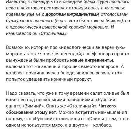
Известно, к примеру, что в середине 30-ых годов прошлого
века в некоторых ресторанах столицы салат а-ля оливье
подавали уже не с
дорогими ингредиентами
, отголосками
буржуазного прошлого (взять хотя бы тех же рябчиков!), но
с идеологически выверенной красной морковью. И
именовался он «Столичным».
Возможно, история про «идеологически выверенную»
морковь также является легендой, а шеф-повара просто
вынуждены были пробовать
новые ингредиенты
,
включая тот же зеленый горошек вместо каперсов. А
колбаса, появившаяся в блюде, явилась результатом
попыток удешевить конечный продукт.
Надо сказать, что уже к тому времени салат оливье был
известен под несколькими названиями: «Русский
салат», «Зимний». Опять же «Столичный».
Четкого
обоснования этому нет.
Можно встретить измышления
на тему, что «Русский» отличается от «Оливье» тем, что в
одном используется мясо, а в другом – колбаса.