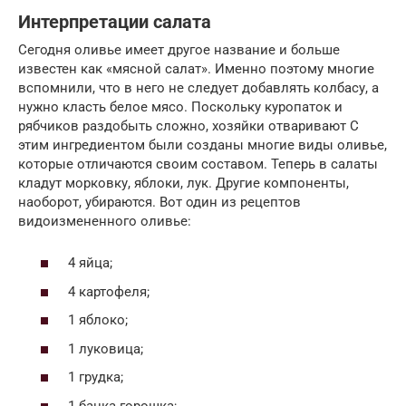
Интерпретации салата
Сегодня оливье имеет другое название и больше
известен как «мясной салат». Именно поэтому многие
вспомнили, что в него не следует добавлять колбасу, а
нужно класть белое мясо. Поскольку куропаток и
рябчиков раздобыть сложно, хозяйки отваривают С
этим ингредиентом были созданы многие виды оливье,
которые отличаются своим составом. Теперь в салаты
кладут морковку, яблоки, лук. Другие компоненты,
наоборот, убираются. Вот один из рецептов
видоизмененного оливье:
4 яйца;
4 картофеля;
1 яблоко;
1 луковица;
1 грудка;
1 банка горошка;