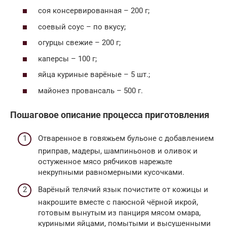
соя консервированная – 200 г;
соевый соус – по вкусу;
огурцы свежие – 200 г;
каперсы – 100 г;
яйца куриные варёные – 5 шт.;
майонез провансаль – 500 г.
Пошаговое описание процесса приготовления
Отваренное в говяжьем бульоне с добавлением
приправ, мадеры, шампиньонов и оливок и
остуженное мясо рябчиков нарежьте
некрупными равномерными кусочками.
Варёный телячий язык почистите от кожицы и
накрошите вместе с паюсной чёрной икрой,
готовым вынутым из панциря мясом омара,
куриными яйцами, помытыми и высушенными