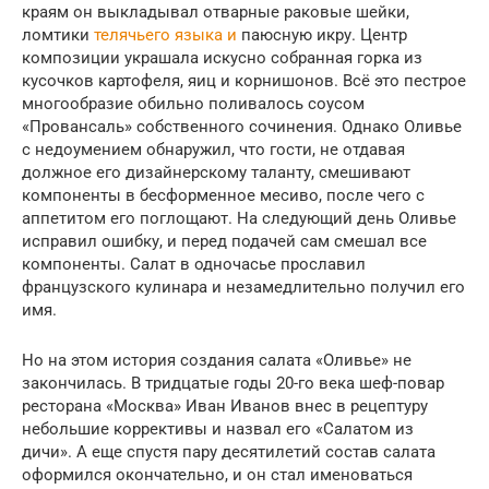
краям он выкладывал отварные раковые шейки,
ломтики
телячьего языка и
паюсную икру. Центр
композиции украшала искусно собранная горка из
кусочков картофеля, яиц и корнишонов. Всё это пестрое
многообразие обильно поливалось соусом
«Провансаль» собственного сочинения. Однако Оливье
с недоумением обнаружил, что гости, не отдавая
должное его дизайнерскому таланту, смешивают
компоненты в бесформенное месиво, после чего с
аппетитом его поглощают. На следующий день Оливье
исправил ошибку, и перед подачей сам смешал все
компоненты. Салат в одночасье прославил
французского кулинара и незамедлительно получил его
имя.
Но на этом история создания салата «Оливье» не
закончилась. В тридцатые годы 20-го века шеф-повар
ресторана «Москва» Иван Иванов внес в рецептуру
небольшие коррективы и назвал его «Салатом из
дичи». А еще спустя пару десятилетий состав салата
оформился окончательно, и он стал именоваться