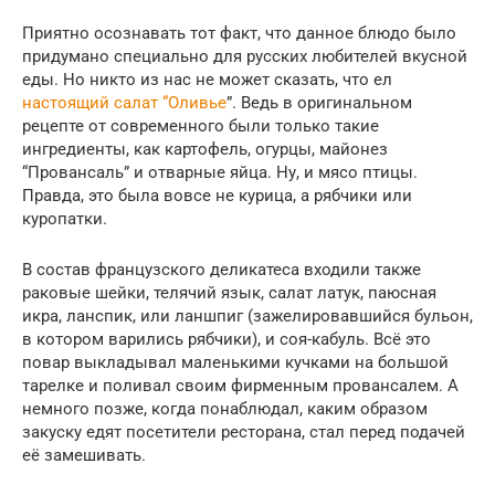
Приятно осознавать тот факт, что данное блюдо было
придумано специально для русских любителей вкусной
еды. Но никто из нас не может сказать, что ел
настоящий салат “Оливье
”. Ведь в оригинальном
рецепте от современного были только такие
ингредиенты, как картофель, огурцы, майонез
“Провансаль” и отварные яйца. Ну, и мясо птицы.
Правда, это была вовсе не курица, а рябчики или
куропатки.
В состав французского деликатеса входили также
раковые шейки, телячий язык, салат латук, паюсная
икра, ланспик, или ланшпиг (зажелировавшийся бульон,
в котором варились рябчики), и соя-кабуль. Всё это
повар выкладывал маленькими кучками на большой
тарелке и поливал своим фирменным провансалем. А
немного позже, когда понаблюдал, каким образом
закуску едят посетители ресторана, стал перед подачей
её замешивать.