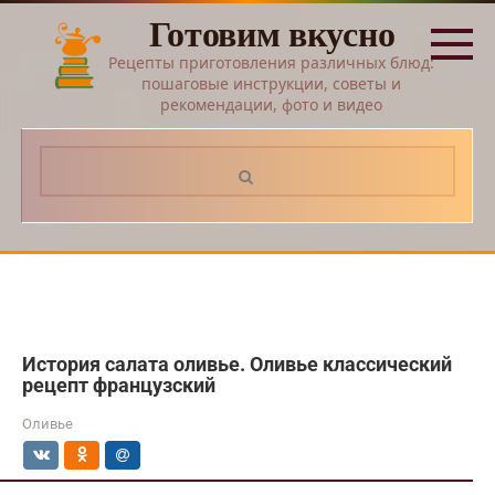
Перейти
Готовим вкусно
к
контенту
Рецепты приготовления различных блюд:
пошаговые инструкции, советы и
рекомендации, фото и видео
Поиск:
История салата оливье. Оливье классический
рецепт французский
Оливье