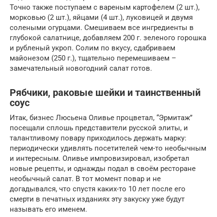
Точно также поступаем с вареным картофелем (2 шт.),
морковью (2 шт.), яйцами (4 шт.), луковицей и двумя
солеными огурцами. Смешиваем все ингредиенты в
глубокой салатнице, добавляем 200 г. зеленого горошка
и рубленый укроп. Солим по вкусу, сдабриваем
майонезом (250 г.), тщательно перемешиваем –
замечательный новогодний салат готов.
Рябчики, раковые шейки и таинственный
соус
Итак, бизнес Люсьена Оливье процветал, “Эрмитаж”
посещали сплошь представители русской элиты, и
талантливому повару приходилось держать марку:
периодически удивлять посетителей чем-то необычным
и интересным. Оливье импровизировал, изобретал
новые рецепты, и однажды подал в своём ресторане
необычный салат. В тот момент повар и не
догадывался, что спустя каких-то 10 лет после его
смерти в печатных изданиях эту закуску уже будут
называть его именем.