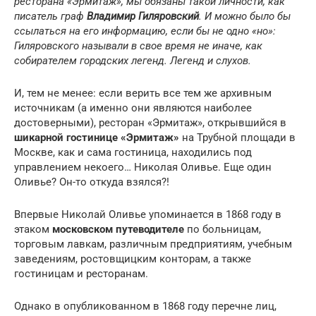
ресторана «Эрмитаж», мы обязаны такой личности, как
писатель граф
Владимир Гиляровский
. И можно было бы
ссылаться на его информацию, если бы не одно «но»:
Гиляровского называли в свое время не иначе, как
собирателем городских легенд. Легенд и слухов.
И, тем не менее: если верить все тем же архивным
источникам (а именно они являются наиболее
достоверными), ресторан «Эрмитаж», открывшийся в
шикарной гостинице «Эрмитаж»
на Трубной площади в
Москве, как и сама гостиница, находились под
управлением некоего… Николая Оливье. Еще один
Оливье? Он-то откуда взялся?!
Впервые Николай Оливье упоминается в 1868 году в
этаком
московском путеводителе
по больницам,
торговым лавкам, различным предприятиям, учебным
заведениям, ростовщицким конторам, а также
гостиницам и ресторанам.
Однако в опубликованном в 1868 году перечне лиц,