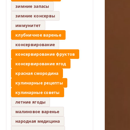
зимние запасы
зимние консервы
иммунитет
клубничное варенье
консервирование
консервирование фруктов
консервирование ягод
красная смородина
кулинарные рецепты
кулинарные советы
летние ягоды
малиновое варенье
народная медицина