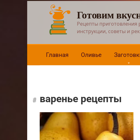
Перейти
Готовим вкус
к
контенту
Рецепты приготовления 
инструкции, советы и ре
Главная
Оливье
Заготовк
варенье рецепты