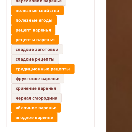
персиковое варенье
полезные свойства
полезные ягоды
рецепт варенья
рецепты варенья
сладкие заготовки
сладкие рецепты
традиционные рецепты
фруктовое варенье
хранение варенья
черная смородина
яблочное варенье
ягодное варенье