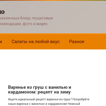
но
различных блюд: пошаговые
комендации, фото и видео
и
Салаты на любой вкус
Разное
Варенье из груш с ванилью и
кардамоном: рецепт на зиму
Ищете идеальный рецепт варенья из груш? Попробуйте
наше варенье с ванилью и кардамоном! Нежный