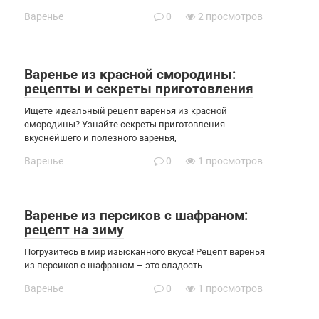
Варенье
0
2 просмотров
Варенье из красной смородины:
рецепты и секреты приготовления
Ищете идеальный рецепт варенья из красной
смородины? Узнайте секреты приготовления
вкуснейшего и полезного варенья,
Варенье
0
1 просмотров
Варенье из персиков с шафраном:
рецепт на зиму
Погрузитесь в мир изысканного вкуса! Рецепт варенья
из персиков с шафраном – это сладость
Варенье
0
1 просмотров