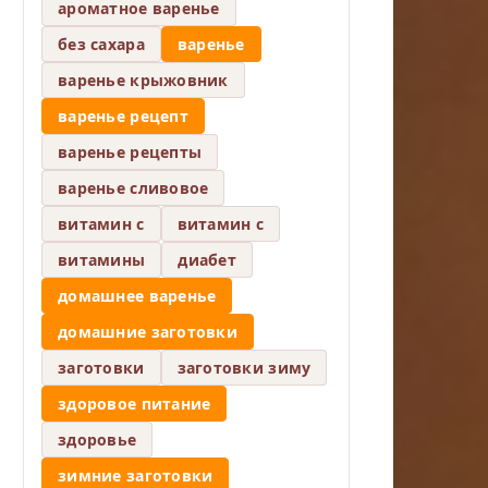
ароматное варенье
без сахара
варенье
варенье крыжовник
варенье рецепт
варенье рецепты
варенье сливовое
витамин c
витамин с
витамины
диабет
домашнее варенье
домашние заготовки
заготовки
заготовки зиму
здоровое питание
здоровье
зимние заготовки