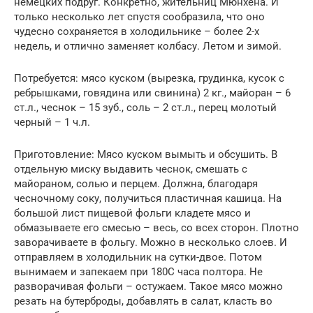
немецких подруг. Конкретно, жительниц Мюнхена. И
только несколько лет спустя сообразила, что оно
чудесно сохраняется в холодильнике – более 2-х
недель, и отлично заменяет колбасу. Летом и зимой.
Потребуется: мясо куском (вырезка, грудинка, кусок с
ребрышками, говядина или свинина) 2 кг., майоран – 6
ст.л., чеснок – 15 зуб., соль – 2 ст.л., перец молотый
черный – 1 ч.л.
Приготовление: Мясо куском вымыть и обсушить. В
отдельную миску выдавить чеснок, смешать с
майораном, солью и перцем. Должна, благодаря
чесночному соку, получиться пластичная кашица. На
большой лист пищевой фольги кладете мясо и
обмазываете его смесью – весь, со всех сторон. Плотно
заворачиваете в фольгу. Можно в несколько слоев. И
отправляем в холодильник на сутки-двое. Потом
вынимаем и запекаем при 180С часа полтора. Не
разворачивая фольги – остужаем. Такое мясо можно
резать на бутерброды, добавлять в салат, класть во