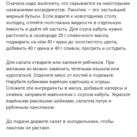
Сначала надо выяснить, что скрывается за некоторыми
названиями ингредиентов. Ланспик — это застывший
жирный бульон. Если варите к новогоднему столу
холодец, отлейте полстакана жидкости в отдельную
ёмкость и дайте ей застыть. Для соуса кабуль нужно
растопить в сковороде 20 г сливочного масла,
поджарить на нём 40 г муки до золотистого цвета,
добавить 40 г хрена и 40 г сливок, прогреть и остудить.
Для салата отварите или запеките рябчиков. При
желании их можно заменить телячьим языком или
куропаткой. Отделите мясо от костей и порежьте.
Нарубите кубиками варёную картошку и огурцы.
Сложите эти ингредиенты в миску, добавьте каперсы и
оливки, заправьте майонезом с соусом кабуль. Украсьте
варёными раковыми шейками, салатом латук и
рубленым ланспиком.
До подачи держите салат в холодильнике, чтобы
ланспик не растаял.