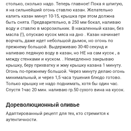
столько, сколько надо. Теперь главное! Пока я шпигую,
я на сильнейший огонь ставлю казан. Желательно
калить казан минут 10-15, крышка при этом должна
быть снята. Предварительно, в 250 мм бокал, наливаю
воду и ставлю в морозильник. В накаленный казан, без
масла (!), опускаю кусок мяса на дно . Казан начинает
ворчать, даже идет небольшой дымок, но огонь по
прежнему большой. Выдерживаю 30-40 секунд и
наливаю ледяную воду в казан, но НЕ на сам кусок , а
между стенками и куском. . Немедленно закрываю
крышку, беру прихватку и жму крышку казана 1 минуту.
Огонь по-прежнему большой. Через минуту делаю огонь
минимальный, и через 1,5 часа тушения блюдо готово.
Только крышку не надо поднимать, хотя бы один час.
Спустя 1час 20 мин. наливаю гр.50 сухого вина на кусок.
Дореволюционный оливье
Адаптированный рецепт для тех, кто стремится к
аутентичности.