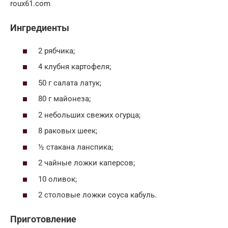
roux61.com
Ингредиенты
2 рябчика;
4 клубня картофеля;
50 г салата латук;
80 г майонеза;
2 небольших свежих огурца;
8 раковых шеек;
½ стакана ланспика;
2 чайные ложки каперсов;
10 оливок;
2 столовые ложки соуса кабуль.
Приготовление