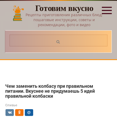
Перейти
Готовим вкусно
к
контенту
Рецепты приготовления различных блюд:
пошаговые инструкции, советы и
рекомендации, фото и видео
Поиск:
Чем заменить колбасу при правильном
питании. Вкуснее не придумаешь 5 идей
правильной колбаски
Оливье