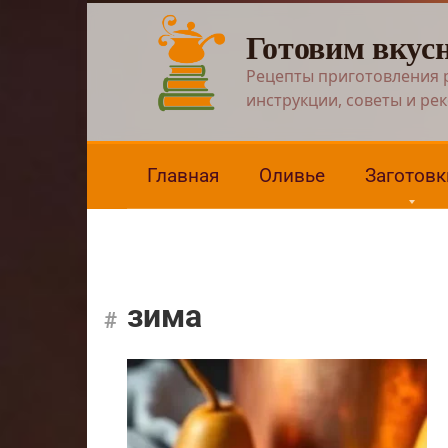
Перейти
Готовим вкус
к
контенту
Рецепты приготовления 
инструкции, советы и ре
Главная
Оливье
Заготовк
зима