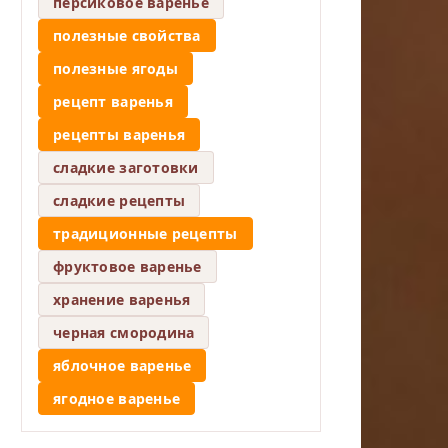
персиковое варенье
полезные свойства
полезные ягоды
рецепт варенья
рецепты варенья
сладкие заготовки
сладкие рецепты
традиционные рецепты
фруктовое варенье
хранение варенья
черная смородина
яблочное варенье
ягодное варенье