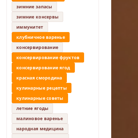
зимние запасы
зимние консервы
иммунитет
клубничное варенье
консервирование
консервирование фруктов
консервирование ягод
красная смородина
кулинарные рецепты
кулинарные советы
летние ягоды
малиновое варенье
народная медицина