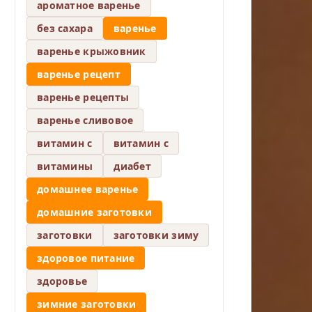
ароматное варенье
без сахара
варенье
варенье крыжовник
варенье рецепт
варенье рецепты
варенье сливовое
витамин c
витамин с
витамины
диабет
домашнее варенье
домашние заготовки
заготовки
заготовки зиму
здоровое питание
здоровье
зимние заготовки