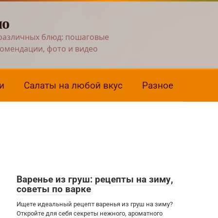
но
различных блюд: пошаговые
комендации, фото и видео
и
Салаты на любой вкус
Разное
Варенье из груш: рецепты на зиму,
советы по варке
Ищете идеальный рецепт варенья из груш на зиму?
Откройте для себя секреты нежного, ароматного