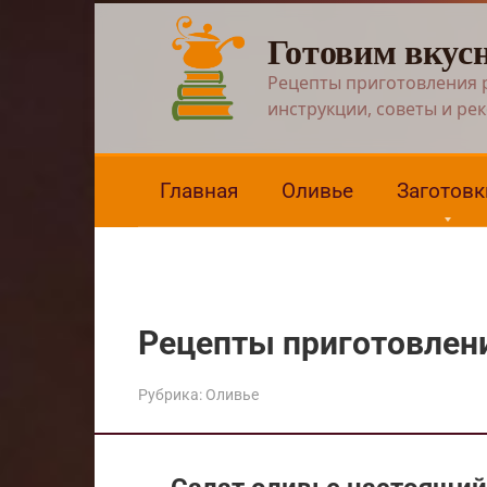
Перейти
Готовим вкус
к
контенту
Рецепты приготовления 
инструкции, советы и ре
Главная
Оливье
Заготовк
Рецепты приготовлени
Рубрика:
Оливье