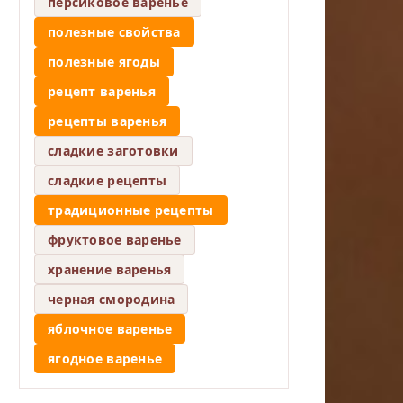
персиковое варенье
полезные свойства
полезные ягоды
рецепт варенья
рецепты варенья
сладкие заготовки
сладкие рецепты
традиционные рецепты
фруктовое варенье
хранение варенья
черная смородина
яблочное варенье
ягодное варенье