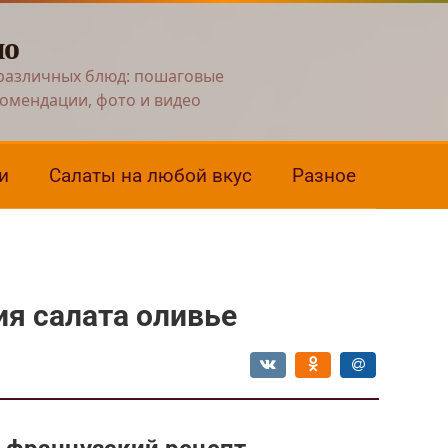
но
различных блюд: пошаговые
комендации, фото и видео
и
Салаты на любой вкус
Разное
я салата оливье