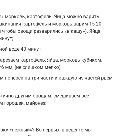
» морковь, картофель. Яйца можно варить
закипания картофель и морковь варим 15-20
я чтобы овощи разварились «в кашу»). Яйца
минут;
ной воде 40 минут.
нарезаем картофель, яйца, морковь кубиком.
6 мм, (не слишком мелко)
м поперек на три части и каждую из частей рвем
огично другим овощам; смешиваем все
м горошек, майонез;
вку «нежный»? Во-первых, в рецепте мы