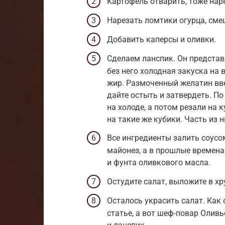
Картофель отварить, тоже нар
Нарезать ломтики огурца, сме
Добавить каперсы и оливки.
Сделаем ланспик. Он представл
без него холодная закуска на в
жир. Размоченный желатин вве
дайте остыть и затвердеть. П
на холоде, а потом резали на
на такие же кубики. Часть из н
Все ингредиенты залить соусо
майонез, а в прошлые времена 
и фунта оливкового масла.
Остудите салат, выложите в хр
Осталось украсить салат. Как
статье, а вот шеф-повар Олив