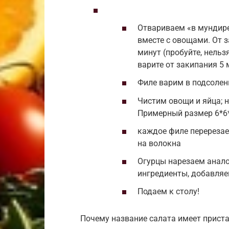
Отвариваем «в мундире
вместе с овощами. От 
минут (пробуйте, нельз
варите от закипания 5 
Филе варим в подсолен
Чистим овощи и яйца; 
Примерный размер 6*6*
каждое филе перерезае
на волокна
Огурцы нарезаем анал
ингредиенты, добавляе
Подаем к столу!
Почему название салата имеет приста