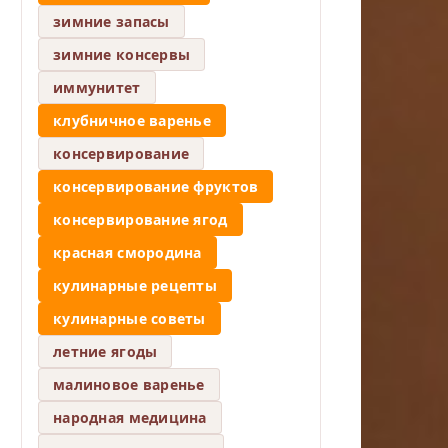
зимние запасы
зимние консервы
иммунитет
клубничное варенье
консервирование
консервирование фруктов
консервирование ягод
красная смородина
кулинарные рецепты
кулинарные советы
летние ягоды
малиновое варенье
народная медицина