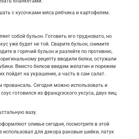
езать бланкетами.
шать с кусочками мяса рябчика и картофелем.
яет собой бульон. Готовить его трудновато, но
кус уже будет не той. Сварите бульон, снимите
дите в горячий бульон и разлейте по противню,
о оригинальному рецепту вводили белки, остужали
 кубики. Вместо белков введем желатин и порежем
их пойдет на украшение, а часть в сам салат.
м провансаль. Сегодня можно использовать и
соус готовился из французского уксуса, двух яиц
устальную вазу.
 оформляют оливье сегодня, посмотрите в этой
ье использовал для декора раковые шейки, латук