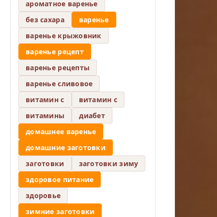
ароматное варенье
без сахара
варенье
варенье крыжовник
варенье рецепт
варенье рецепты
варенье сливовое
витамин c
витамин с
витамины
диабет
домашнее варенье
домашние заготовки
заготовки
заготовки зиму
здоровое питание
здоровье
зимние заготовки