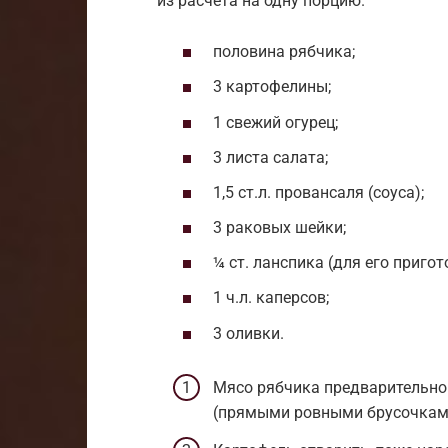
из расчета на одну порцию.
половина рябчика;
3 картофелины;
1 свежий огурец;
3 листа салата;
1,5 ст.л. провансаля (соуса);
3 раковых шейки;
¼ ст. ланспика (для его приго
1 ч.л. каперсов;
3 оливки.
Мясо рябчика предварительно
(прямыми ровными брусочкам