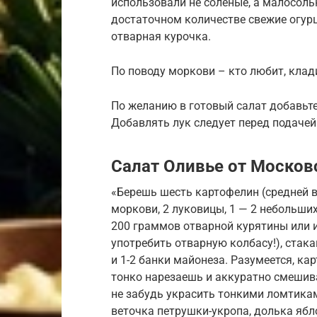
использовали не соленые, а малосольн
достаточном количестве свежие огурц
отварная курочка.
По поводу моркови – кто любит, клади
По желанию в готовый салат добавьте
Добавлять лук следует перед подачей 
Салат Оливье от Москов
«Берешь шесть картофелин (средней в
моркови, 2 луковицы, 1 — 2 небольших
200 граммов отварной курятины или и
употребить отварную колбасу!), стак
и 1-2 банки майонеза. Разумеется, ка
тонко нарезаешь и аккуратно смешива
не забудь украсить тонкими ломтикам
веточка петрушки-укропа, долька ябл