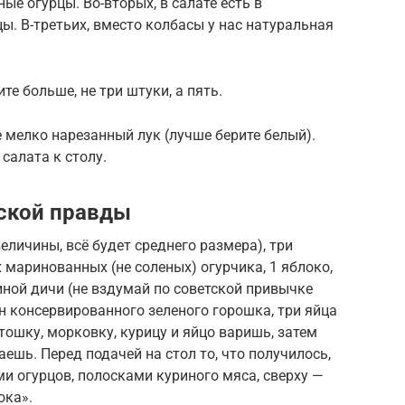
ые огурцы. Во-вторых, в салате есть в
ы. В-третьих, вместо колбасы у нас натуральная
те больше, не три штуки, а пять.
 мелко нарезанный лук (лучше берите белый).
салата к столу.
ской правды
еличины, всё будет среднего размера), три
 маринованных (не соленых) огурчика, 1 яблоко,
ной дичи (не вздумай по советской привычке
ан консервированного зеленого горошка, три яйца
ртошку, морковку, курицу и яйцо варишь, затем
ешь. Перед подачей на стол то, что получилось,
и огурцов, полосками куриного мяса, сверху —
ока».