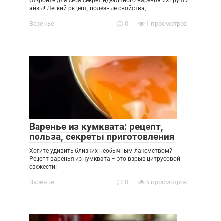
Откройте для себя секрет идеального варенья из груш и
айвы! Легкий рецепт, полезные свойства,
Варенье
0
1 просмотров
Варенье из кумквата: рецепт,
польза, секреты приготовления
Хотите удивить близких необычным лакомством?
Рецепт варенья из кумквата – это взрыв цитрусовой
свежести!
Варенье
0
5 просмотров