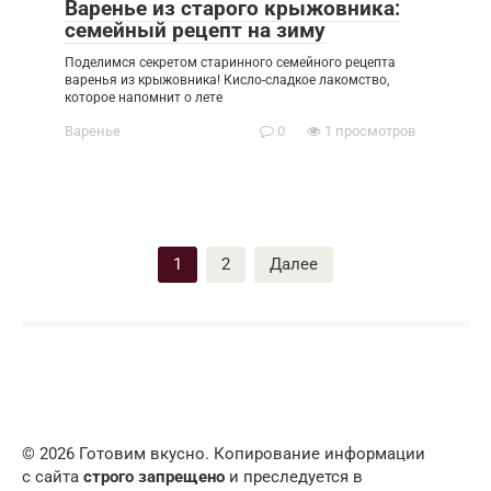
Варенье из старого крыжовника:
семейный рецепт на зиму
Поделимся секретом старинного семейного рецепта
варенья из крыжовника! Кисло-сладкое лакомство,
которое напомнит о лете
Варенье
0
1 просмотров
Пагинация
1
2
Далее
записей
© 2026 Готовим вкусно. Копирование информации
с сайта
строго запрещено
и преследуется в