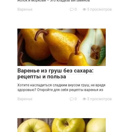
яблок и моркови – это кладезь витаминов
Варенье
0
5 просмотров
Варенье из груш без сахара:
рецепты и польза
Хотите насладиться сладким вкусом груш, не вредя
здоровью? Откройте для себя рецепты варенья из
Варенье
0
3 просмотров