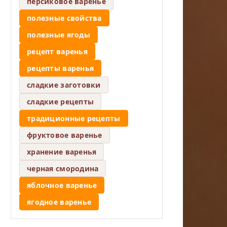
персиковое варенье
полезные свойства
полезные ягоды
рецепт варенья
рецепты варенья
сладкие заготовки
сладкие рецепты
традиционные рецепты
фруктовое варенье
хранение варенья
черная смородина
яблочное варенье
ягодное варенье