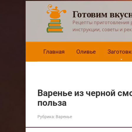
Перейти
Готовим вкус
к
контенту
Рецепты приготовления 
инструкции, советы и ре
Главная
Оливье
Заготовк
Варенье из черной см
польза
Рубрика:
Варенье