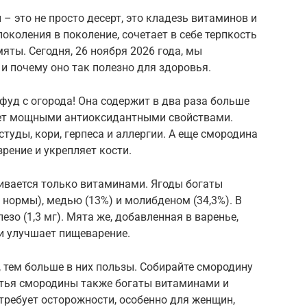
– это не просто десерт, это кладезь витаминов и
поколения в поколение, сочетает в себе терпкость
ты. Сегодня, 26 ноября 2026 года, мы
 и почему оно так полезно для здоровья.
уд с огорода! Она содержит в два раза больше
ает мощными антиоксидантными свойствами.
туды, кори, герпеса и аллергии. А еще смородина
рение и укрепляет кости.
ивается только витаминами. Ягоды богаты
нормы), медью (13%) и молибденом (34,3%). В
езо (1,3 мг). Мята же, добавленная в варенье,
 улучшает пищеварение.
, тем больше в них пользы. Собирайте смородину
Листья смородины также богаты витаминами и
требует осторожности, особенно для женщин,