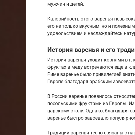
мужчин и детей.
Калорийность этого варенья невысока 
его не только вкусным, но и полезны
удовольствием и наслаждайтесь нат
История варенья и его трад
История варенья уходит корнями в г
фруктах в меду встречаются еще в к
Риме варенье было привилегией знати
Европе благодаря арабским завоеват
В России варенье появилось относител
посольскими фруктами из Европы. Из
царскому столу. Однако, благодаря 
варенье быстро завоевало популярнос
Традиции варенья тесно связаны с н