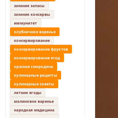
зимние запасы
зимние консервы
иммунитет
клубничное варенье
консервирование
консервирование фруктов
консервирование ягод
красная смородина
кулинарные рецепты
кулинарные советы
летние ягоды
малиновое варенье
народная медицина