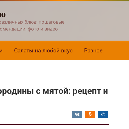
но
различных блюд: пошаговые
комендации, фото и видео
и
Салаты на любой вкус
Разное
ородины с мятой: рецепт и