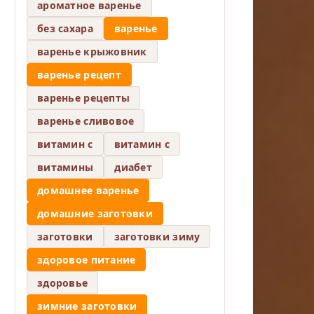
ароматное варенье
без сахара
варенье
варенье крыжовник
варенье рецепт
варенье рецепты
варенье сливовое
витамин c
витамин с
витамины
диабет
домашнее варенье
домашние заготовки
заготовки
заготовки зиму
здоровое питание
здоровье
зимние заготовки