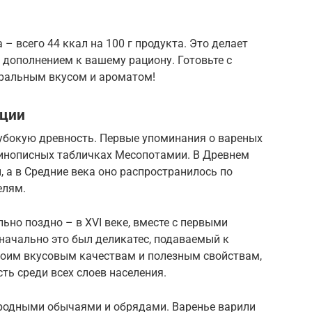
– всего 44 ккал на 100 г продукта. Это делает
м дополнением к вашему рациону. Готовьте с
уральным вкусом и ароматом!
иции
лубокую древность. Первые упоминания о вареных
линописных табличках Месопотамии. В Древнем
, а в Средние века оно распространилось по
елям.
ьно поздно – в XVI веке, вместе с первыми
начально это был деликатес, подаваемый к
своим вкусовым качествам и полезным свойствам,
ть среди всех слоев населения.
ародными обычаями и обрядами. Варенье варили