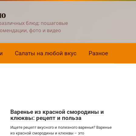
но
различных блюд: пошаговые
комендации, фото и видео
и
Салаты на любой вкус
Разное
Варенье из красной смородины и
клюквы: рецепт и польза
Ищете рецепт вкусного и полезного варенья? Варенье
из красной смородины и клюквы – это