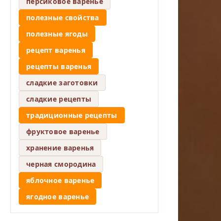
персиковое варенье
полезные свойства
полезные ягоды
рецепт варенья
рецепты варенья
сладкие заготовки
сладкие рецепты
традиционные рецепты
фруктовое варенье
хранение варенья
черная смородина
яблочное варенье
ягодное варенье