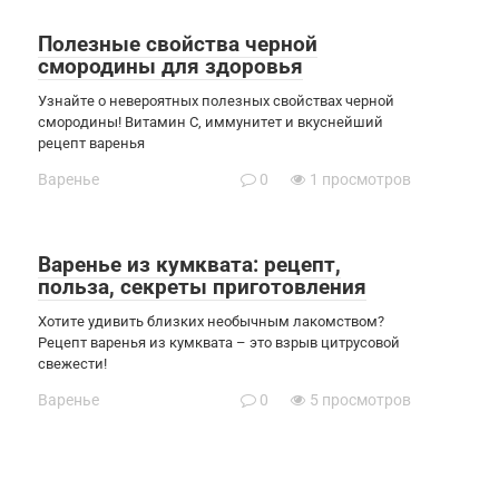
Полезные свойства черной
смородины для здоровья
Узнайте о невероятных полезных свойствах черной
смородины! Витамин С, иммунитет и вкуснейший
рецепт варенья
Варенье
0
1 просмотров
Варенье из кумквата: рецепт,
польза, секреты приготовления
Хотите удивить близких необычным лакомством?
Рецепт варенья из кумквата – это взрыв цитрусовой
свежести!
Варенье
0
5 просмотров