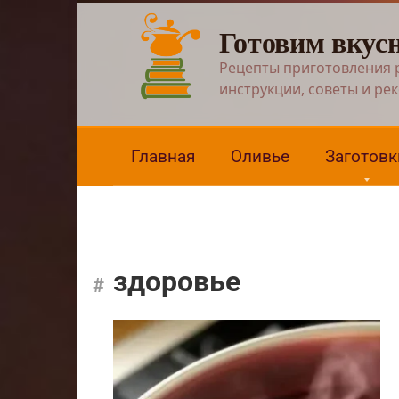
Перейти
Готовим вкус
к
контенту
Рецепты приготовления 
инструкции, советы и ре
Главная
Оливье
Заготовк
здоровье