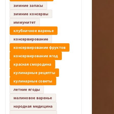
зимние запасы
зимние консервы
иммунитет
клубничное варенье
консервирование
консервирование фруктов
консервирование ягод
красная смородина
кулинарные рецепты
кулинарные советы
летние ягоды
малиновое варенье
народная медицина