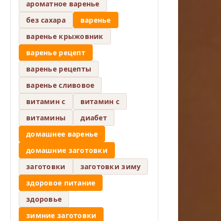
ароматное варенье
без сахара
варенье
варенье крыжовник
варенье рецепт
варенье рецепты
варенье сливовое
витамин c
витамин с
витамины
диабет
домашнее варенье
домашние заготовки
заготовки
заготовки зиму
здоровое питание
здоровье
зимние заготовки