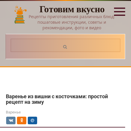
Перейти
Готовим вкусно
к
контенту
Рецепты приготовления различных блюд:
пошаговые инструкции, советы и
рекомендации, фото и видео
Поиск:
Варенье из вишни с косточками: простой
рецепт на зиму
Варенье