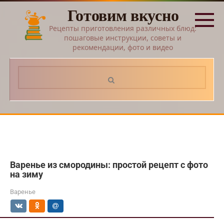
Перейти
Готовим вкусно
к
контенту
Рецепты приготовления различных блюд:
пошаговые инструкции, советы и
рекомендации, фото и видео
Поиск:
Варенье из смородины: простой рецепт с фото
на зиму
Варенье