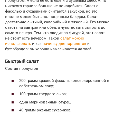
продуктом. А если ее есть еще и с сушеным хлебом, то
никакого гарнира больше не понадобится. Салат с
фасолью и сухариками считается закуской, но это
вполне может быть полноценным блюдом. Салат
достаточно сытный, калорийный и тяжелый. Его можно
съесть на завтрак или обед, а чувствовать сытость до
самого вечера. Тем, кто следит за фигурой, этот салат
не стоит есть вечером. Такой
салат можно
использовать
и как
начинку для тарталеток
и
бутербродов: он хорошо намазывается на хлеб.
Быстрый салат
Состав продуктов
200 грамм красной фасоли, консервированной в
собственном соку;
100 грамм твердого сыра;
один маринованный огурец;
40 грамм ржаных сухариков;