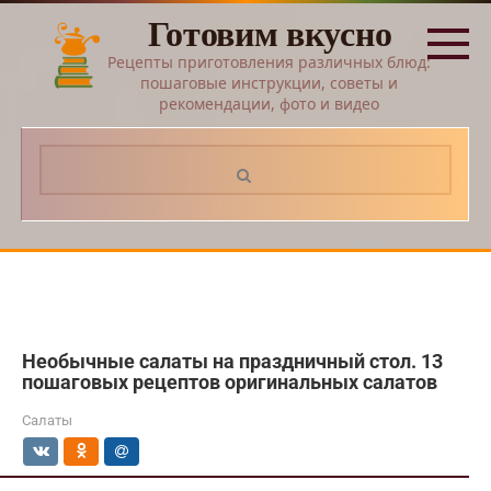
Перейти
Готовим вкусно
к
контенту
Рецепты приготовления различных блюд:
пошаговые инструкции, советы и
рекомендации, фото и видео
Поиск:
Необычные салаты на праздничный стол. 13
пошаговых рецептов оригинальных салатов
Салаты