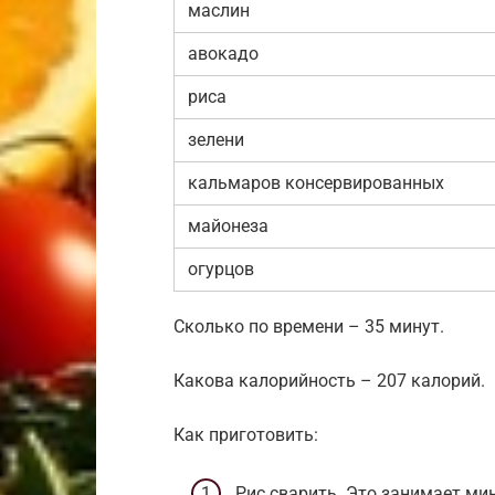
маслин
авокадо
риса
зелени
кальмаров консервированных
майонеза
огурцов
Сколько по времени – 35 минут.
Какова калорийность – 207 калорий.
Как приготовить:
Рис сварить. Это занимает ми