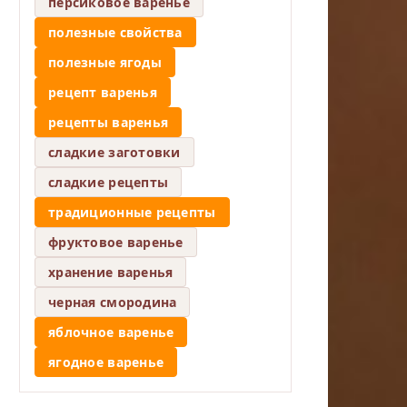
персиковое варенье
полезные свойства
полезные ягоды
рецепт варенья
рецепты варенья
сладкие заготовки
сладкие рецепты
традиционные рецепты
фруктовое варенье
хранение варенья
черная смородина
яблочное варенье
ягодное варенье