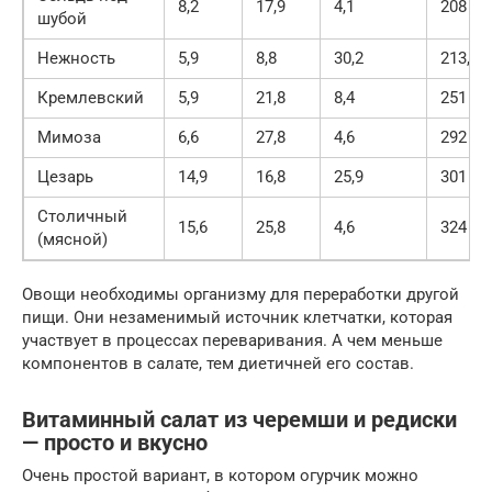
8,2
17,9
4,1
208
шубой
Нежность
5,9
8,8
30,2
213,5
Кремлевский
5,9
21,8
8,4
251
Мимоза
6,6
27,8
4,6
292
Цезарь
14,9
16,8
25,9
301
Столичный
15,6
25,8
4,6
324
(мясной)
Овощи необходимы организму для переработки другой
пищи. Они незаменимый источник клетчатки, которая
участвует в процессах переваривания. А чем меньше
компонентов в салате, тем диетичней его состав.
Витаминный салат из черемши и редиски
— просто и вкусно
Очень простой вариант, в котором огурчик можно