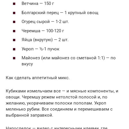
Ветчина — 150 г
Болгарский перец — 1 крупный овощ
Огурец сырой — 1-2 шт.
Черемша — 100-120 г
Яйца (вкрутую) — 2 шт.
Укроп — ½-1 пучок
Майонез (или майонез со сметаной 1:1) — по
вкусу
Как сделать аппетитный микс.
Кубиками измельчаем все — и мясные компоненты, и
овощи. Черемшу режем нетолстой полосой и, по
желанию, укорачиваем полоски пополам. Укроп
меленько рубим. Все соединяем и перемешиваем с
выбранной заправкой.
Напоследок — видео с интересными идеями, где