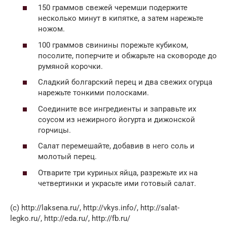
150 граммов свежей черемши подержите
несколько минут в кипятке, а затем нарежьте
ножом.
100 граммов свинины порежьте кубиком,
посолите, поперчите и обжарьте на сковороде до
румяной корочки.
Сладкий болгарский перец и два свежих огурца
нарежьте тонкими полосками.
Соедините все ингредиенты и заправьте их
соусом из нежирного йогурта и дижонской
горчицы.
Салат перемешайте, добавив в него соль и
молотый перец.
Отварите три куриных яйца, разрежьте их на
четвертинки и украсьте ими готовый салат.
(с) http://laksena.ru/, http://vkys.info/, http://salat-
legko.ru/, http://eda.ru/, http://fb.ru/