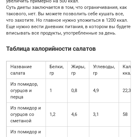
увеличить примерно на 500 ккал.
Суть диеты заключается в том, что ограничивания, как
такового, нет. Вы можете позволить себе кушать все,
что захотите. Но главное нужно уложиться в 1200 ккал.
Еще нужно вести дневник питания, в котором вы будете
вписывать все продукты, употребленные за день.
Таблица калорийности салатов
Название
Белки,
Жиры,
Углеводы,
Калор
салата
гр
гр
гр
ккал н
Из помидор,
огурцов и
1
0,8
4,9
22,3
перца
Из помидор и
огурцов со
1,2
4,6
3,1
58
сметаной
Из помидор и