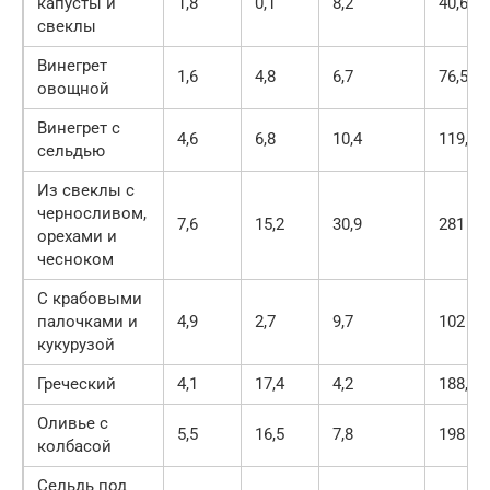
капусты и
1,8
0,1
8,2
40,6
свеклы
Винегрет
1,6
4,8
6,7
76,5
овощной
Винегрет с
4,6
6,8
10,4
119,6
сельдью
Из свеклы с
черносливом,
7,6
15,2
30,9
281
орехами и
чесноком
С крабовыми
палочками и
4,9
2,7
9,7
102
кукурузой
Греческий
4,1
17,4
4,2
188,4
Оливье с
5,5
16,5
7,8
198
колбасой
Сельдь под