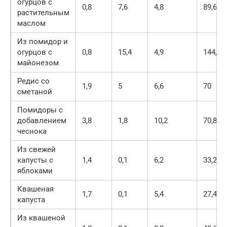
огурцов с
0,8
7,6
4,8
89,6
растительным
маслом
Из помидор и
огурцов с
0,8
15,4
4,9
144,5
майонезом
Редис со
1,9
5
6,6
70
сметаной
Помидоры с
добавлением
3,8
1,8
10,2
70,8
чеснока
Из свежей
капусты с
1,4
0,1
6,2
33,2
яблоками
Квашеная
1,7
0,1
5,4
27,4
капуста
Из квашеной