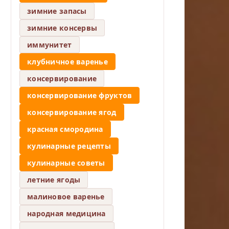
зимние запасы
зимние консервы
иммунитет
клубничное варенье
консервирование
консервирование фруктов
консервирование ягод
красная смородина
кулинарные рецепты
кулинарные советы
летние ягоды
малиновое варенье
народная медицина