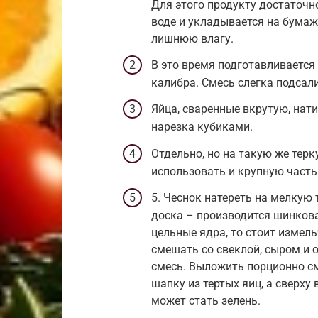
Для этого продукту достаточн
воде и укладывается на бумаж
лишнюю влагу.
В это время подготавливается 
калибра. Смесь слегка подсал
Яйца, сваренные вкрутую, нат
нарезка кубиками.
Отдельно, но на такую же тер
использовать и крупную часть
5. Чеснок натереть на мелкую 
доска – производится шинкова
цельные ядра, то стоит изме
смешать со свеклой, сыром и 
смесь. Выложить порционно см
шапку из тертых яиц, а сверх
может стать зелень.