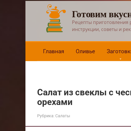
Перейти
Готовим вкус
к
контенту
Рецепты приготовления 
инструкции, советы и ре
Главная
Оливье
Заготовк
Салат из свеклы с че
орехами
Рубрика:
Салаты