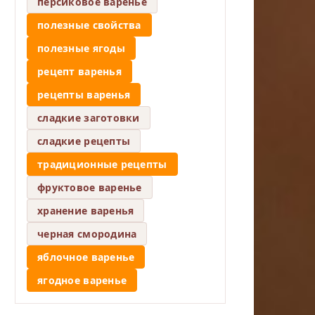
персиковое варенье
полезные свойства
полезные ягоды
рецепт варенья
рецепты варенья
сладкие заготовки
сладкие рецепты
традиционные рецепты
фруктовое варенье
хранение варенья
черная смородина
яблочное варенье
ягодное варенье