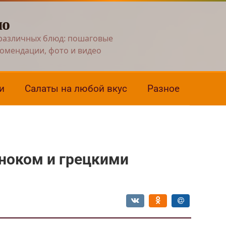
но
различных блюд: пошаговые
комендации, фото и видео
и
Салаты на любой вкус
Разное
сноком и грецкими