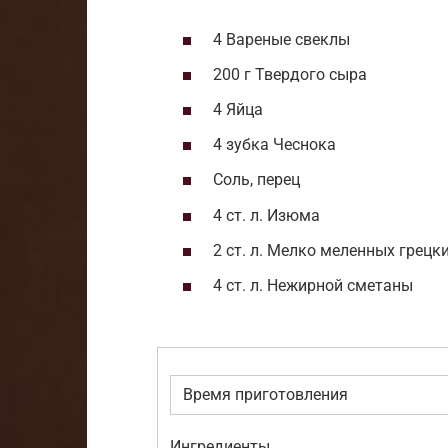
4 Вареные свеклы
200 г Твердого сыра
4 Яйца
4 зубка Чеснока
Соль, перец
4 ст. л. Изюма
2 ст. л. Мелко меленных грецк
4 ст. л. Нежирной сметаны
Время приготовления
Ингредиенты