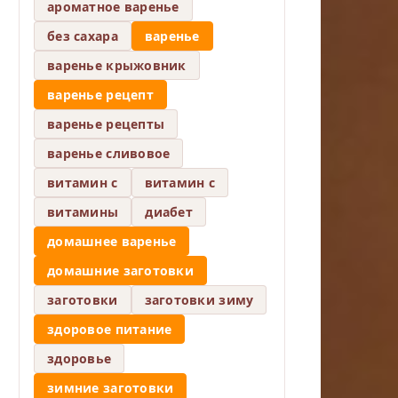
ароматное варенье
без сахара
варенье
варенье крыжовник
варенье рецепт
варенье рецепты
варенье сливовое
витамин c
витамин с
витамины
диабет
домашнее варенье
домашние заготовки
заготовки
заготовки зиму
здоровое питание
здоровье
зимние заготовки