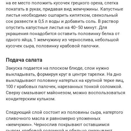
на ее место положить кусочек грецкого ореха, слегка
покатать в руках, придавая вид жемчужины. Капустные
листья необходимо ошпарить кипятком, свекольный
сок развести в 0,5 л воды и добавить соль. В раствор
опустить капустные листья на 40−50 минут. Для
украшения понадобится оставить половинку белка от
одного яйца, 1 жемчужину из чернослива, небольшой
кусочек сыра, половинку крабовой палочки.
Подача салата
Закуска подается на плоском блюде, слои нужно
выкладывать, формируя круг в центре тарелки. На дно
выкладывают половину натертых на крупной терке яиц,
100 г крабовых палочек, нарезанных тонкой соломкой.
Сверху смазывают майонезом, можно воспользоваться
кондитерским кульком.
Следующий слой состоит из половины сыра, натертого
сливочного масла и равномерно уложенных
«жемчужин». Чернослив покрывают оставшимся
сыром, крабовой соломкой и обильно смазывают