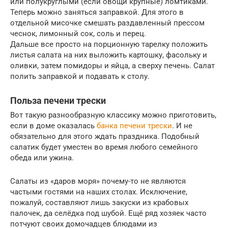
или полукруглыми (если овощи крупные) ломтиками.
Теперь можно заняться заправкой. Для этого в
отдельной мисочке смешать раздавленный прессом
чеснок, лимонный сок, соль и перец.
Дальше все просто на порционную тарелку положить
листья салата на них выложить картошку, фасольку и
оливки, затем помидоры и яйца, а сверху печень. Салат
полить заправкой и подавать к столу.
Польза печени трески
Вот такую разнообразную классику можно приготовить,
если в доме оказалась
банка печени трески
. И не
обязательно для этого ждать праздника. Подобный
салатик будет уместен во время любого семейного
обеда или ужина.
Салаты из «даров моря» почему-то не являются
частыми гостями на наших столах. Исключение,
пожалуй, составляют лишь закуски из крабовых
палочек, да селёдка под шубой. Ещё ряд хозяек часто
потчуют своих домочадцев блюдами из