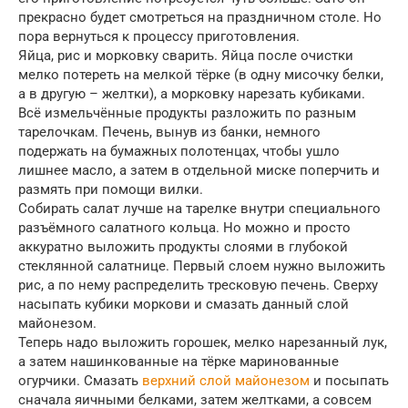
прекрасно будет смотреться на праздничном столе. Но
пора вернуться к процессу приготовления.
Яйца, рис и морковку сварить. Яйца после очистки
мелко потереть на мелкой тёрке (в одну мисочку белки,
а в другую – желтки), а морковку нарезать кубиками.
Всё измельчённые продукты разложить по разным
тарелочкам. Печень, вынув из банки, немного
подержать на бумажных полотенцах, чтобы ушло
лишнее масло, а затем в отдельной миске поперчить и
размять при помощи вилки.
Собирать салат лучше на тарелке внутри специального
разъёмного салатного кольца. Но можно и просто
аккуратно выложить продукты слоями в глубокой
стеклянной салатнице. Первый слоем нужно выложить
рис, а по нему распределить тресковую печень. Сверху
насыпать кубики моркови и смазать данный слой
майонезом.
Теперь надо выложить горошек, мелко нарезанный лук,
а затем нашинкованные на тёрке маринованные
огурчики. Смазать
верхний слой майонезом
и посыпать
сначала яичными белками, затем желтками, а совсем