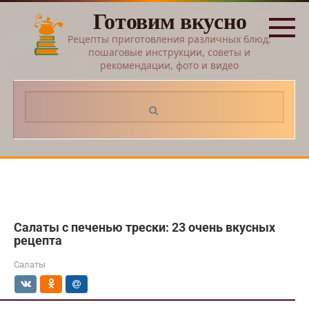
Перейти
Готовим вкусно
к
контенту
Рецепты приготовления различных блюд:
пошаговые инструкции, советы и
рекомендации, фото и видео
Поиск:
Салаты с печенью трески: 23 очень вкусных
рецепта
Салаты