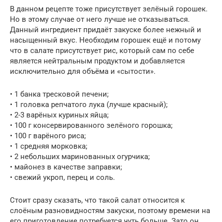
В данном рецепте тоже присутствует зелёный горошек.
Но в этому случае от него лучше не отказываться.
Данный ингредиент придаёт закуске более нежный и
насыщенный вкус. Необходим горошек ещё и потому
что в салате присутствует рис, который сам по себе
является нейтральным продуктом и добавляется
исключительно для объёма и «сытости».
• 1 банка тресковой печени;
• 1 головка репчатого лука (лучше красный);
• 2-3 варёных куриных яйца;
• 100 г консервированного зелёного горошка;
• 100 г варёного риса;
• 1 средняя морковка;
• 2 небольших маринованных огурчика;
• майонез в качестве заправки;
• свежий укроп, перец и соль.
Стоит сразу сказать, что такой салат относится к
слоёным разновидностям закуски, поэтому времени на
его приготовление потребуется чуть больше. Зато он