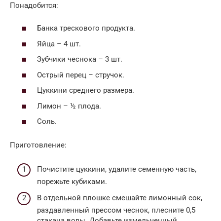
Понадобится:
Банка трескового продукта.
Яйца – 4 шт.
Зубчики чеснока – 3 шт.
Острый перец – стручок.
Цуккини среднего размера.
Лимон – ½ плода.
Соль.
Приготовление:
Почистите цуккини, удалите семенную часть,
порежьте кубиками.
В отдельной плошке смешайте лимонный сок,
раздавленный прессом чеснок, плесните 0,5
стакана воды. Добавьте измельченный