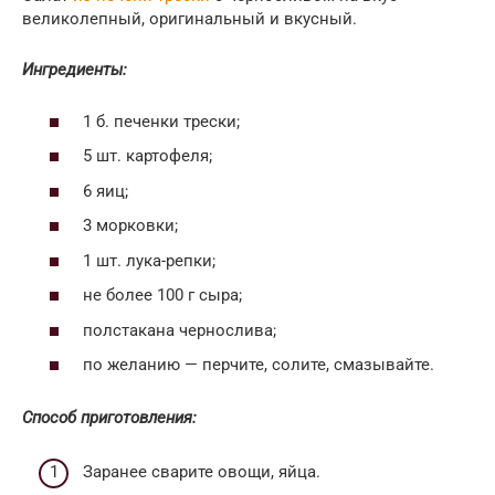
великолепный, оригинальный и вкусный.
Ингредиенты:
1 б. печенки трески;
5 шт. картофеля;
6 яиц;
3 морковки;
1 шт. лука-репки;
не более 100 г сыра;
полстакана чернослива;
по желанию — перчите, солите, смазывайте.
Способ приготовления:
Заранее сварите овощи, яйца.