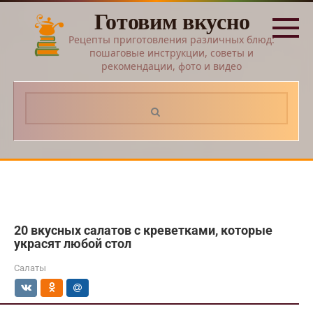
Перейти
Готовим вкусно
к
контенту
Рецепты приготовления различных блюд:
пошаговые инструкции, советы и
рекомендации, фото и видео
Поиск:
20 вкусных салатов с креветками, которые
украсят любой стол
Салаты