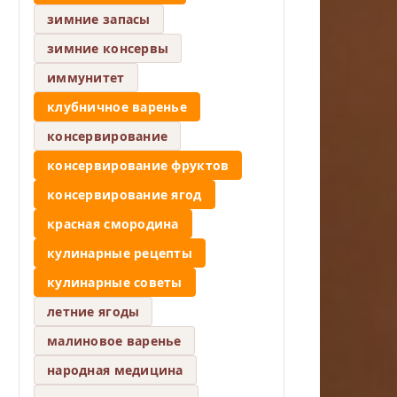
зимние запасы
зимние консервы
иммунитет
клубничное варенье
консервирование
консервирование фруктов
консервирование ягод
красная смородина
кулинарные рецепты
кулинарные советы
летние ягоды
малиновое варенье
народная медицина