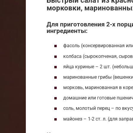
Быстрый салат из красн
морковки, маринованны
Для приготовления 2-х пор
ингредиенты:
фасоль (консервированная или 
колбаса (сырокопченая, сыровя
яйца куриные – 2 шт. (небольш
маринованные грибы (вешенки,
морковь, маринованная в корей
домашние или готовые пшеничн
соль, молотый перец – по вкус
майонез – 1-2 ст. л. (для запра