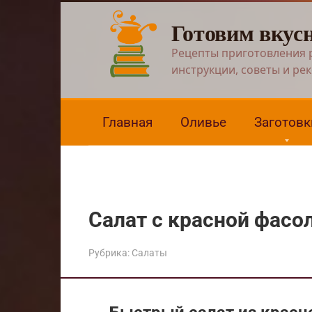
Перейти
Готовим вкус
к
контенту
Рецепты приготовления 
инструкции, советы и ре
Главная
Оливье
Заготовк
Салат с красной фасо
Рубрика:
Салаты