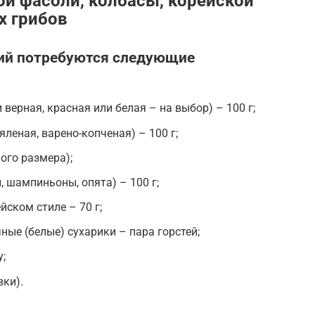
ой фасоли, колбасы, корейской
х грибов
ций потребуются следующие
верная, красная или белая – на выбор) – 100 г;
леная, варено-копченая) – 100 г;
ого размера);
 шампиньоны, опята) – 100 г;
ском стиле – 70 г;
ые (белые) сухарики – пара горстей;
у;
вки).