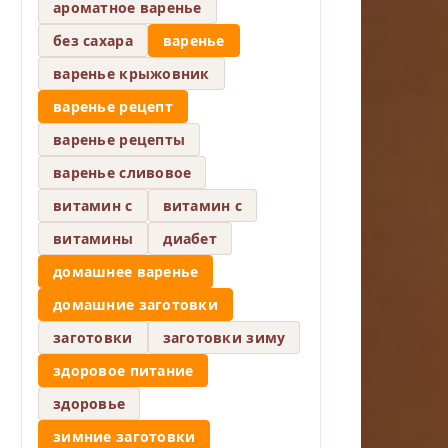
ароматное варенье
без сахара
варенье
варенье крыжовник
варенье рецепт
варенье рецепты
варенье сливовое
витамин c
витамин с
витамины
диабет
домашнее варенье
домашние заготовки
заготовки
заготовки зиму
здоровое питание
здоровье
зимние заготовки