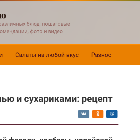
но
различных блюд: пошаговые
комендации, фото и видео
и
Салаты на любой вкус
Разное
лью и сухариками: рецепт