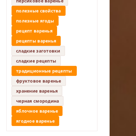
персиковое варенье
полезные свойства
полезные ягоды
рецепт варенья
рецепты варенья
сладкие заготовки
сладкие рецепты
традиционные рецепты
фруктовое варенье
хранение варенья
черная смородина
яблочное варенье
ягодное варенье