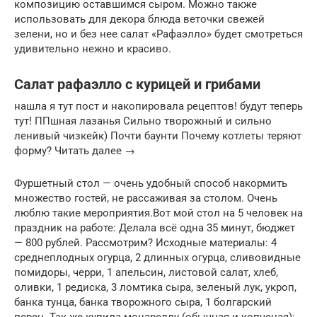
композицию оставшимся сыром. Можно также
использовать для декора блюда веточки свежей
зелени, но и без нее салат «Рафаэлло» будет смотреться
удивительно нежно и красиво.
Салат рафаэлло с курицей и грибами
нашла я тут пост и накопировала рецептов! будут теперь
тут! ППшная лазанья Сильно творожный и сильно
ленивый чизкейк) Почти баунти Почему котлеты теряют
форму? Читать далее →
Фуршетный стол — очень удобный способ накормить
множество гостей, не рассаживая за столом. Очень
люблю такие мероприятия.Вот мой стол на 5 человек на
праздник на работе: Делала всё одна 35 минут, бюджет
— 800 рублей. Рассмотрим? Исходные материалы: 4
среднеплодных огурца, 2 длинных огурца, сливовидные
помидоры, черри, 1 апельсин, листовой салат, хлеб,
оливки, 1 редиска, 3 ломтика сыра, зеленый лук, укроп,
банка тунца, банка творожного сыра, 1 болгарский
перец. Так же купила моцареллу (обычная и копченая):