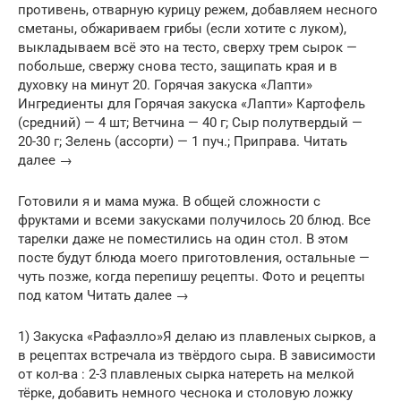
противень, отварную курицу режем, добавляем несного
сметаны, обжариваем грибы (если хотите с луком),
выкладываем всё это на тесто, сверху трем сырок —
побольше, свержу снова тесто, защипать края и в
духовку на минут 20. Горячая закуска «Лапти»
Ингредиенты для Горячая закуска «Лапти» Картофель
(средний) — 4 шт; Ветчина — 40 г; Сыр полутвердый —
20-30 г; Зелень (ассорти) — 1 пуч.; Приправа. Читать
далее →
Готовили я и мама мужа. В общей сложности с
фруктами и всеми закусками получилось 20 блюд. Все
тарелки даже не поместились на один стол. В этом
посте будут блюда моего приготовления, остальные —
чуть позже, когда перепишу рецепты. Фото и рецепты
под катом Читать далее →
1) Закуска «Рафаэлло»Я делаю из плавленых сырков, а
в рецептах встречала из твёрдого сыра. В зависимости
от кол-ва : 2-3 плавленых сырка натереть на мелкой
тёрке, добавить немного чеснока и столовую ложку