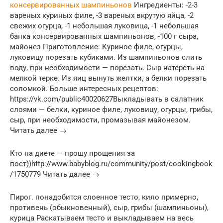
консервированных шампиньонов
Ингредиенты: -2-3
вареных куриных филе, -3 вареных вкрутую яйца, -2
свежих огурца, -1 небольшая луковица, -1 небольшая
банка консервированных шампиньонов, -100 г сыра,
майонез Приготовление: Куриное филе, огурцы,
луковицу порезать кубиками. Из шампиньонов слить
воду, при необходимости — порезать. Сыр натереть на
мелкой терке. Из яиц вынуть желтки, а белки порезать
соломкой. Больше интересных рецептов:
https://vk.com/public40020627Выкладывать в салатник
слоями — белки, куриное филе, луковицу, огурцы, грибы,
сыр, при необходимости, промазывая майонезом.
Читать далее →
Кто на диете — прошу прощения за
пост))http://www.babyblog.ru/community/post/cookingbook
/1750779 Читать далее →
Пирог. понадобится слоенное тесто, кило примерно,
противень (обыкновенный), сыр, грибы (шампиньоны),
курица Раскатываем тесто и выкладываем на весь