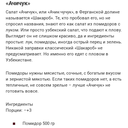
«Ачичук»
Салат «Ачичук», или «Ачик-чучук», в Ферганской долине
называется «Шакароб». Те, кто пробовал его, но не
спросил названия, знают его как салат из помидоров с
луком. Или просто узбекский салат, что подают к плову.
Выглядит он не слишком красиво, да и ингредиенты
простые: лук, помидоры, иногда острый перец и зелень.
Никакой заправки классический «Шакароб» не
предусматривает. Но именно его едят с пловом в
Узбекистане.
Помидоры нужны мясистые, сочные, с богатым вкусом
и зернистой мякотью. Если таких помидоров нет, а есть
тепличные, не совсем зрелые – лучше «Ачичук» не
готовить вовсе.
Ингредиенты
Порции: –+3
Помидор 500 гр