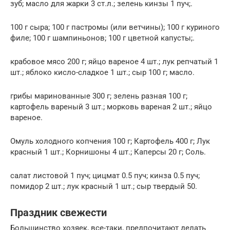
зуб; масло для жарки 3 ст.л.; зелень кинзы 1 пуч;.
100 г сыра; 100 г пастромы (или ветчины); 100 г куриного
филе; 100 г шампиньонов; 100 г цветной капусты;.
крабовое мясо 200 г; яйцо вареное 4 шт.; лук репчатый 1
шт.; яблоко кисло-сладкое 1 шт.; сыр 100 г; масло.
грибы маринованные 300 г; зелень разная 100 г;
картофель вареный 3 шт.; морковь вареная 2 шт.; яйцо
вареное.
Омуль холодного копчения 100 г; Картофель 400 г; Лук
красный 1 шт.; Корнишоны 4 шт.; Каперсы 20 г; Соль.
салат листовой 1 пуч; цицмат 0.5 пуч; кинза 0.5 пуч;
помидор 2 шт.; лук красный 1 шт.; сыр твердый 50.
Праздник свежести
Большинство хозяек, все-таки, предпочитают делать