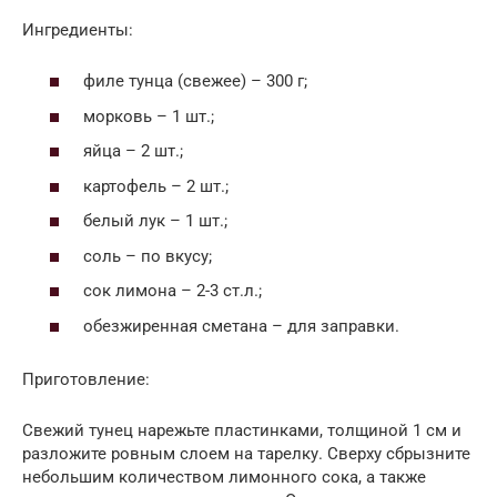
Ингредиенты:
филе тунца (свежее) – 300 г;
морковь – 1 шт.;
яйца – 2 шт.;
картофель – 2 шт.;
белый лук – 1 шт.;
соль – по вкусу;
сок лимона – 2-3 ст.л.;
обезжиренная сметана – для заправки.
Приготовление:
Свежий тунец нарежьте пластинками, толщиной 1 см и
разложите ровным слоем на тарелку. Сверху сбрызните
небольшим количеством лимонного сока, а также