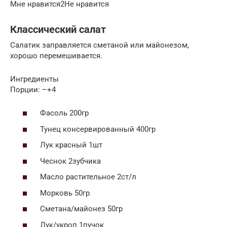
Мне нравится2Не нравится
Классический салат
Салатик заправляется сметаной или майонезом,
хорошо перемешивается.
Ингредиенты
Порции: –+4
Фасоль 200гр
Тунец консервированный 400гр
Лук красный 1шт
Чеснок 2зубчика
Масло растительное 2ст/л
Морковь 50гр
Сметана/майонез 50гр
Лук/укроп 1пучок