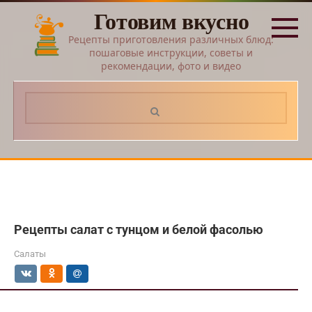
Перейти
Готовим вкусно
к
контенту
Рецепты приготовления различных блюд:
пошаговые инструкции, советы и
рекомендации, фото и видео
Поиск:
Рецепты салат с тунцом и белой фасолью
Салаты