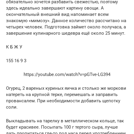
обязательно хочется разбавить свежестью, поэтому
здесь идеально завершают картину овощи. А
окончательный внешний вид напоминает всем
знакомую «мимозу». Данное количество рассчитано на
четырех человек. Подготовка займет около получаса, а
завершение кулинарного шедевра ещё около 25 минут.
К Б Ж У
155 16 9 3
https://youtube.com/watch?v=pGTve-LG394
Огурец, 2 вареных куриных яичка и столько же моркови
натереть на крупной терке, перемешать и заправить
провансалем. При необходимости добавить щепотку
соли.
Выкладывать на тарелку в металлическом кольце, так
будет красивее. Посыпать 100 г тертого сыра, лучше
дать пропитаться где-то пол часа перед употреблением.