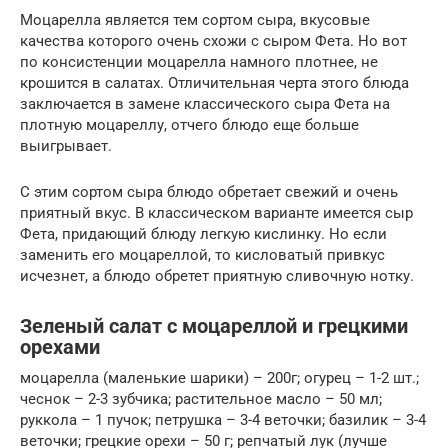
Моцарелла является тем сортом сыра, вкусовые
качества которого очень схожи с сыром Фета. Но вот
по консистенции моцарелла намного плотнее, не
крошится в салатах. Отличительная черта этого блюда
заключается в замене классического сыра Фета на
плотную моцареллу, отчего блюдо еще больше
выигрывает.
С этим сортом сыра блюдо обретает свежий и очень
приятный вкус. В классическом варианте имеется сыр
Фета, придающий блюду легкую кислинку. Но если
заменить его моцареллой, то кисловатый привкус
исчезнет, а блюдо обретет приятную сливочную нотку.
Зеленый салат с моцареллой и грецкими
орехами
моцарелла (маленькие шарики) – 200г; огурец – 1-2 шт.;
чеснок – 2-3 зубчика; растительное масло – 50 мл;
руккола – 1 пучок; петрушка – 3-4 веточки; базилик – 3-4
веточки; грецкие орехи – 50 г; репчатый лук (лучше