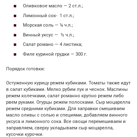
Оливковое масло — 2 ст.л.;
Лимонный сок- 1 ст.л.;
Морская соль — ¼ ч.л.;
Винный уксус — ½ ч.л.;
Салат романо — 4 листика;
Филе куриной грудки — 300 г.
Порядок готовки:
Остуженную курицу режем кубиками. Томаты также идут
в салат кубиками. Мелко рубим лук и чеснок. Маслины
режем колечками, салат романно крупно режем либо
рвем руками. Огурцы режем полосками. Сыр моцарелла
режем средними кубиками. Для заправки смешиваем
масло оливы с солью и специями, добавляем винного
уксуса и лимонного сока. Все овощи перемешиваем и
заправляем, сверху укладываем сыр моцарелла,
кусочки курочки.