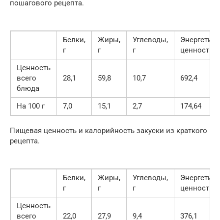
пошагового рецепта.
Белки,
Жиры,
Углеводы,
Энергетиче
г
г
г
ценность, 
Ценность
всего
28,1
59,8
10,7
692,4
блюда
На 100 г
7,0
15,1
2,7
174,64
Пищевая ценность и калорийность закуски из краткого
рецепта.
Белки,
Жиры,
Углеводы,
Энергетиче
г
г
г
ценность, 
Ценность
всего
22,0
27,9
9,4
376,1