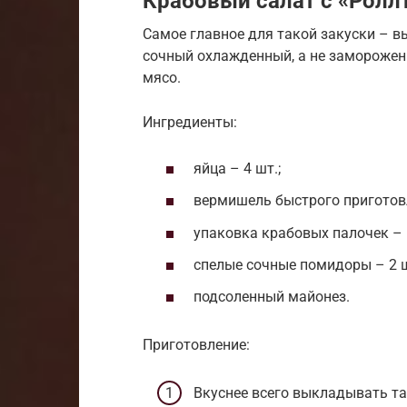
Крабовый салат с «Ролл
Самое главное для такой закуски – в
сочный охлажденный, а не заморожен
мясо.
Ингредиенты:
яйца – 4 шт.;
вермишель быстрого приготовл
упаковка крабовых палочек – н
спелые сочные помидоры – 2 ш
подсоленный майонез.
Приготовление:
Вкуснее всего выкладывать та