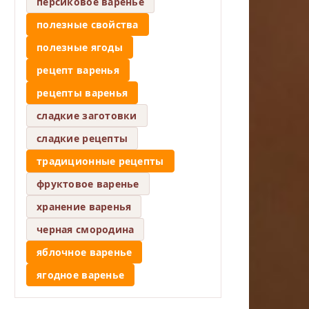
персиковое варенье
полезные свойства
полезные ягоды
рецепт варенья
рецепты варенья
сладкие заготовки
сладкие рецепты
традиционные рецепты
фруктовое варенье
хранение варенья
черная смородина
яблочное варенье
ягодное варенье