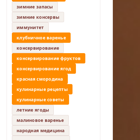
зимние запасы
зимние консервы
иммунитет
клубничное варенье
консервирование
консервирование фруктов
консервирование ягод
красная смородина
кулинарные рецепты
кулинарные советы
летние ягоды
малиновое варенье
народная медицина