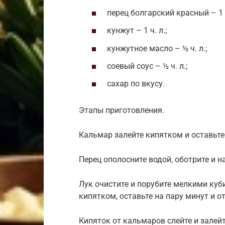
перец болгарский красный – 1 
кунжут – 1 ч. л.;
кунжутное масло – ½ ч. л.;
соевый соус – ½ ч. л.;
сахар по вкусу.
Этапы приготовления.
Кальмар залейте кипятком и оставьте
Перец ополосните водой, оботрите и н
Лук очистите и порубите мелкими куби
кипятком, оставьте на пару минут и о
Кипяток от кальмаров слейте и залей