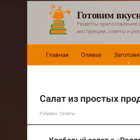
Перейти
Готовим вкус
к
контенту
Рецепты приготовления 
инструкции, советы и ре
Главная
Оливье
Заготовк
Салат из простых про
Рубрика:
Салаты