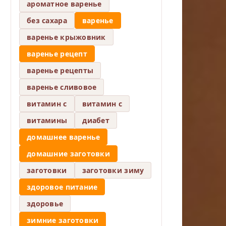
ароматное варенье
без сахара
варенье
варенье крыжовник
варенье рецепт
варенье рецепты
варенье сливовое
витамин c
витамин с
витамины
диабет
домашнее варенье
домашние заготовки
заготовки
заготовки зиму
здоровое питание
здоровье
зимние заготовки