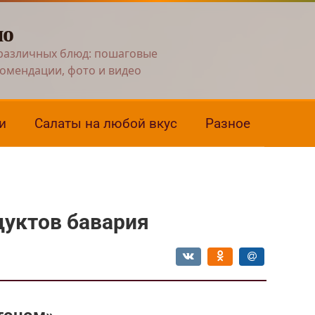
но
различных блюд: пошаговые
комендации, фото и видео
и
Салаты на любой вкус
Разное
дуктов бавария