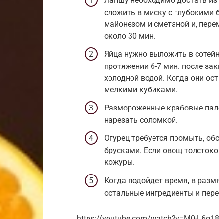
Лапшу необходимо достать из 
сложить в миску с глубокими 
майонезом и сметаной и, пере
около 30 мин.
Яйца нужно выложить в сотейн
протяжении 6-7 мин. после зак
холодной водой. Когда они ос
мелкими кубиками.
Размороженные крабовые пало
нарезать соломкой.
Огурец требуется промыть, о
брусками. Если овощ толстокор
кожуры.
Когда подойдет время, в разм
остальные ингредиенты и пер
https://youtube.com/watch?v=M0-L6q1