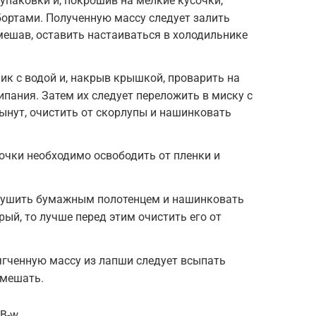
упаковки и, покрошив на мелкие кусочки,
бортами. Полученную массу следует залить
мешав, оставить настаиваться в холодильнике
ик с водой и, накрыв крышкой, проварить на
ипания. Затем их следует переложить в миску с
тынут, очистить от скорлупы и нашинковать
чки необходимо освободить от пленки и
бсушить бумажным полотенцем и нашинковать
ый, то лучше перед этим очистить его от
ягченную массу из лапши следует всыпать
емешать.
8B-w