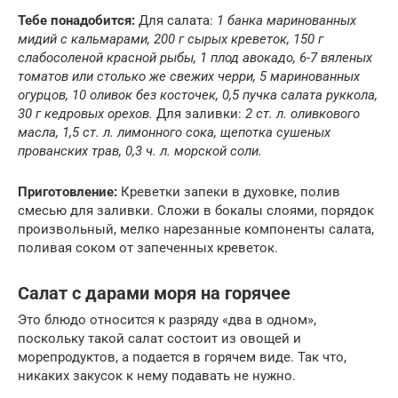
Тебе понадобится:
Для салата:
1 банка маринованных
мидий с кальмарами, 200 г сырых креветок, 150 г
слабосоленой красной рыбы, 1 плод авокадо, 6-7 вяленых
томатов или столько же свежих черри, 5 маринованных
огурцов, 10 оливок без косточек, 0,5 пучка салата руккола,
30 г кедровых орехов.
Для заливки:
2 ст. л. оливкового
масла, 1,5 ст. л. лимонного сока, щепотка сушеных
прованских трав, 0,3 ч. л. морской соли.
Приготовление:
Креветки запеки в духовке, полив
смесью для заливки. Сложи в бокалы слоями, порядок
произвольный, мелко нарезанные компоненты салата,
поливая соком от запеченных креветок.
Салат с дарами моря на горячее
Это блюдо относится к разряду «два в одном»,
поскольку такой салат состоит из овощей и
морепродуктов, а подается в горячем виде. Так что,
никаких закусок к нему подавать не нужно.