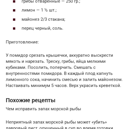
грибы отваренные — 250 гр.;
лимон — 1 ½ шт.;
майонез 2/3 стакана;
перец черный, соль.
Приготовление:
У помидор срезать крышечки, аккуратно выскрести
мякоть и нарезать. Треску, грибы, яйца мелкими
кубиками. Посолить, поперчить. Смешать с
внутренностями помидора. В каждый плод капнуть
лимонного сока, начинить смесью и залить майонезом.
Настаивать минимум 5 часов. Верх украсить креветкой.
Похожие рецепты
Чем исправить запах морской рыбы
Неприятный запах морской рыбы может «убить»
лавровый лист, опущенный в суп во время готовки.