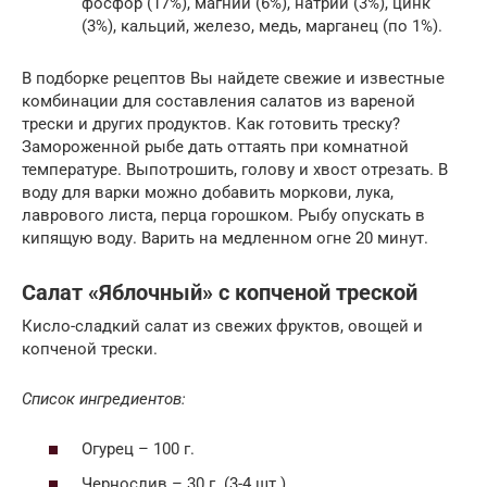
фосфор (17%), магний (6%), натрий (3%), цинк
(3%), кальций, железо, медь, марганец (по 1%).
В подборке рецептов Вы найдете свежие и известные
комбинации для составления салатов из вареной
трески и других продуктов. Как готовить треску?
Замороженной рыбе дать оттаять при комнатной
температуре. Выпотрошить, голову и хвост отрезать. В
воду для варки можно добавить моркови, лука,
лаврового листа, перца горошком. Рыбу опускать в
кипящую воду. Варить на медленном огне 20 минут.
Салат «Яблочный» с копченой треской
Кисло-сладкий салат из свежих фруктов, овощей и
копченой трески.
Список ингредиентов:
Огурец – 100 г.
Чернослив – 30 г. (3-4 шт.).