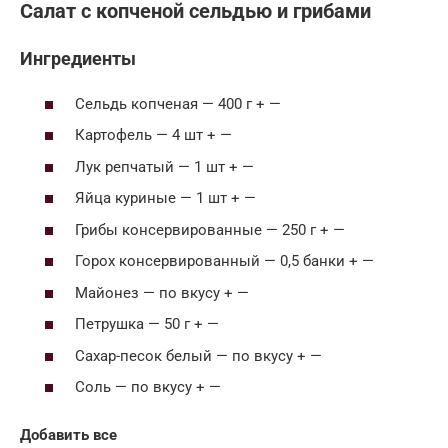
Салат с копченой сельдью и грибами
Ингредиенты
Сельдь копченая — 400 г + —
Картофель — 4 шт + —
Лук репчатый — 1 шт + —
Яйца куриные — 1 шт + —
Грибы консервированные — 250 г + —
Горох консервированный — 0,5 банки + —
Майонез — по вкусу + —
Петрушка — 50 г + —
Сахар-песок белый — по вкусу + —
Соль — по вкусу + —
Добавить все