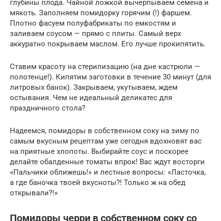
глубины плода. Чайной ложкой вычерпываем семена и
мякоть. Заполняем помидорку горячим (!) фаршем.
Плотно фасуем полуфабрикаты по емкостям и
заливаем соусом — прямо с плиты. Самый верх
аккуратно покрываем маслом. Его лучше прокипятить.
Ставим красоту на стерилизацию (на дне кастрюли —
полотенце!). Кипятим заготовки в течение 30 минут (для
литровых банок). Закрываем, укутываем, ждем
остывания. Чем не идеальный деликатес для
праздничного стола?
Надеемся, помидоры в собственном соку на зиму по
самым вкусным рецептам уже сегодня вдохновят вас
на приятные хлопоты. Выбирайте соус и поскорее
делайте обалденные томаты впрок! Вас ждут восторги
«Пальчики оближешь!» и лестные вопросы: «Ласточка,
а где баночка твоей вкусноты?! Только ж на обед
открывали?!»
Помидоры черри в собственном соку со