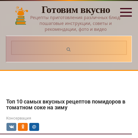
Перейти
Готовим вкусно
к
контенту
Рецепты приготовления различных блюд:
пошаговые инструкции, советы и
рекомендации, фото и видео
Поиск:
Топ 10 самых вкусных рецептов помидоров в
томатном соке на зиму
Консервация