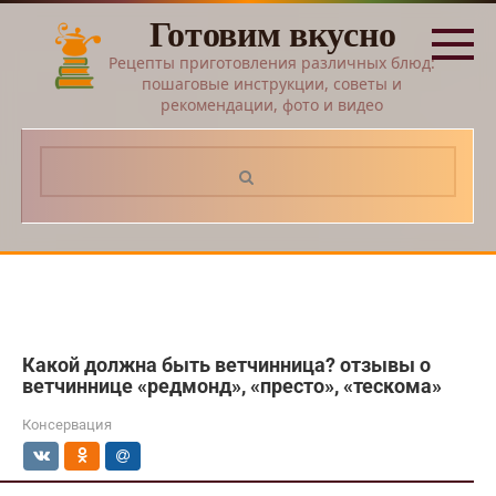
Перейти
Готовим вкусно
к
контенту
Рецепты приготовления различных блюд:
пошаговые инструкции, советы и
рекомендации, фото и видео
Поиск:
Какой должна быть ветчинница? отзывы о
ветчиннице «редмонд», «престо», «тескома»
Консервация