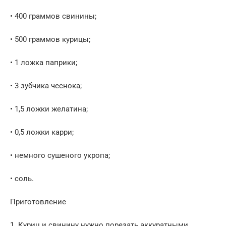
• 400 граммов свинины;
• 500 граммов курицы;
• 1 ложка паприки;
• 3 зубчика чеснока;
• 1,5 ложки желатина;
• 0,5 ложки карри;
• немного сушеного укропа;
• соль.
Приготовление
1. Куриц и свинину нужно порезать аккуратными