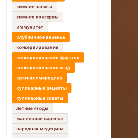
зимние запасы
зимние консервы
иммунитет
клубничное варенье
консервирование
консервирование фруктов
консервирование ягод
красная смородина
кулинарные рецепты
кулинарные советы
летние ягоды
малиновое варенье
народная медицина