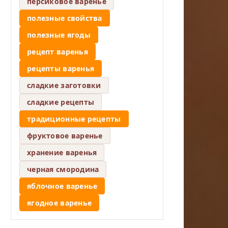
персиковое варенье
полезные свойства
полезные ягоды
рецепт варенья
рецепты варенья
сладкие заготовки
сладкие рецепты
традиционные рецепты
фруктовое варенье
хранение варенья
черная смородина
яблочное варенье
ягодное варенье