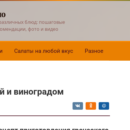
но
различных блюд: пошаговые
комендации, фото и видео
и
Салаты на любой вкус
Разное
й и виноградом