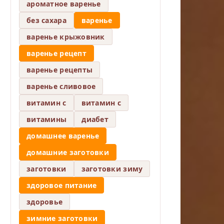
ароматное варенье
без сахара
варенье
варенье крыжовник
варенье рецепт
варенье рецепты
варенье сливовое
витамин c
витамин с
витамины
диабет
домашнее варенье
домашние заготовки
заготовки
заготовки зиму
здоровое питание
здоровье
зимние заготовки