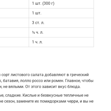
1 шт. (300 г)
1 шт.
3 ст. л.
½ ч. л.
1 ч. л.
сорт листового салата добавляют в греческий
к, батавия, лолло россо или ромен. Главное, чтобы
, не вялыми. От этого зависит вкус блюда.
, сладкие. Кислые и безвкусные тепличные не
 не сезон, замените их помидорками черри, и вы не