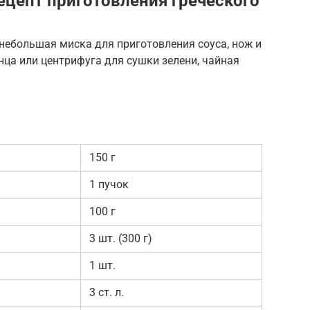
ецепт приготовления греческого
небольшая миска для приготовления соуса, нож и
ца или центрифуга для сушки зелени, чайная
150 г
1 пучок
100 г
3 шт. (300 г)
1 шт.
3 ст. л.