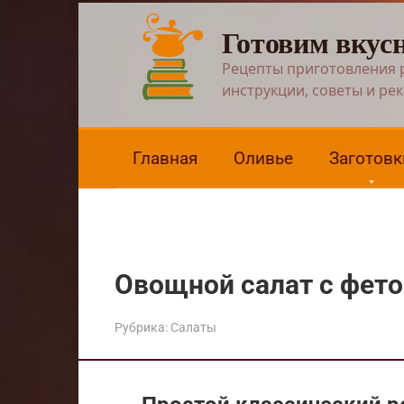
Перейти
Готовим вкус
к
контенту
Рецепты приготовления 
инструкции, советы и ре
Главная
Оливье
Заготовк
Овощной салат с фето
Рубрика:
Салаты