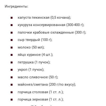
Ингредиенты:
капуста пекинская (0,5 кочана);
кукуруза консервированная (300-400 г);
палочки крабовые охлажденные (300 г);
сыр твердый (100 г);
молоко (50 мл);
яйцо куриное (4 шт.);
петрушка (1 пучок);
укроп (1 пучок);
масло сливочное (50 г);
майонез/сметана (200 г/по вкусу);
горчица столовая (1 ст. л.);
горчица зерновая (1 ст. л.);