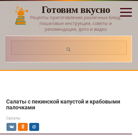
Перейти
Готовим вкусно
к
контенту
Рецепты приготовления различных блюд:
пошаговые инструкции, советы и
рекомендации, фото и видео
Поиск:
Салаты с пекинской капустой и крабовыми
палочками
Салаты