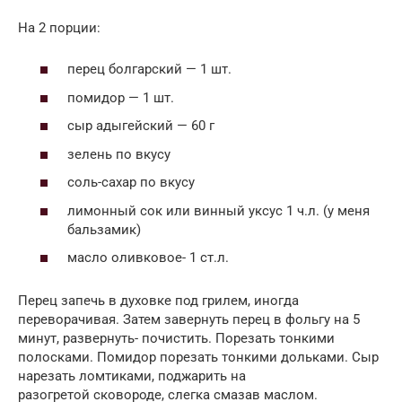
На 2 порции:
перец болгарский — 1 шт.
помидор — 1 шт.
сыр адыгейский — 60 г
зелень по вкусу
соль-сахар по вкусу
лимонный сок или винный уксус 1 ч.л. (у меня
бальзамик)
масло оливковое- 1 ст.л.
Перец запечь в духовке под грилем, иногда
переворачивая. Затем завернуть перец в фольгу на 5
минут, развернуть- почистить. Порезать тонкими
полосками. Помидор порезать тонкими дольками. Сыр
нарезать ломтиками, поджарить на
разогретой сковороде, слегка смазав маслом.