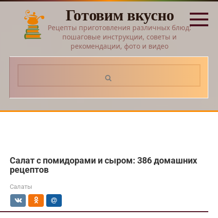
Перейти
Готовим вкусно
к
контенту
Рецепты приготовления различных блюд:
пошаговые инструкции, советы и
рекомендации, фото и видео
Поиск:
Салат с помидорами и сыром: 386 домашних
рецептов
Салаты