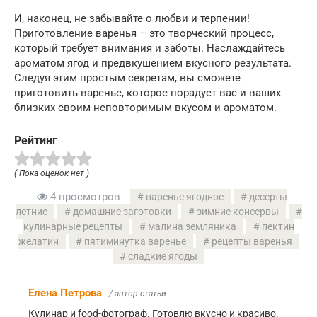
И, наконец, не забывайте о любви и терпении!
Приготовление варенья – это творческий процесс,
который требует внимания и заботы. Наслаждайтесь
ароматом ягод и предвкушением вкусного результата.
Следуя этим простым секретам, вы сможете
приготовить варенье, которое порадует вас и ваших
близких своим неповторимым вкусом и ароматом.
Рейтинг
( Пока оценок нет )
4 просмотров
варенье ягодное
десерты
летние
домашние заготовки
зимние консервы
кулинарные рецепты
малина земляника
пектин
желатин
пятиминутка варенье
рецепты варенья
сладкие ягоды
Елена Петрова
/ автор статьи
Кулинар и food-фотограф. Готовлю вкусно и красиво.