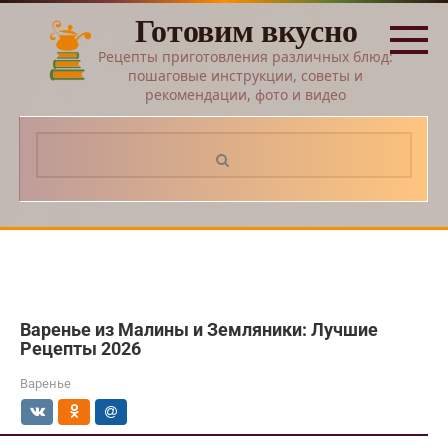
Перейти
Готовим вкусно
к
контенту
Рецепты приготовления различных блюд:
пошаговые инструкции, советы и
рекомендации, фото и видео
Поиск:
Варенье из Малины и Земляники: Лучшие
Рецепты 2026
Варенье