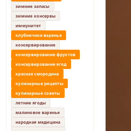
зимние запасы
зимние консервы
иммунитет
клубничное варенье
консервирование
консервирование фруктов
консервирование ягод
красная смородина
кулинарные рецепты
кулинарные советы
летние ягоды
малиновое варенье
народная медицина