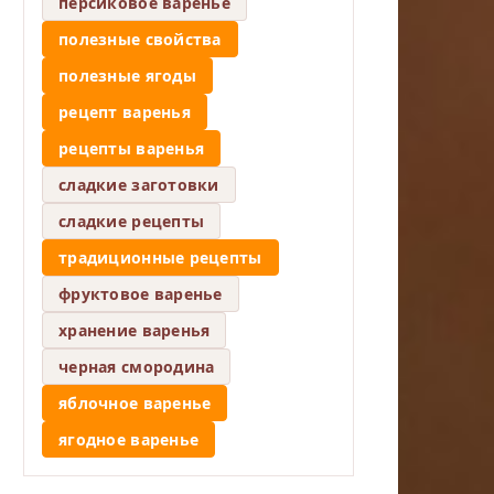
персиковое варенье
полезные свойства
полезные ягоды
рецепт варенья
рецепты варенья
сладкие заготовки
сладкие рецепты
традиционные рецепты
фруктовое варенье
хранение варенья
черная смородина
яблочное варенье
ягодное варенье