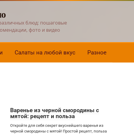
но
различных блюд: пошаговые
комендации, фото и видео
и
Салаты на любой вкус
Разное
Варенье из черной смородины с
мятой: рецепт и польза
Откройте для себя секрет вкуснейшего варенья из
черной смородины с мятой! Простой рецепт, польза