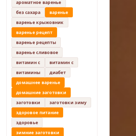
ароматное варенье
без сахара
варенье
варенье крыжовник
варенье рецепт
варенье рецепты
варенье сливовое
витамин c
витамин с
витамины
диабет
домашнее варенье
домашние заготовки
заготовки
заготовки зиму
здоровое питание
здоровье
зимние заготовки