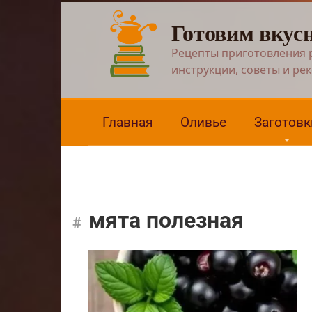
Перейти
Готовим вкус
к
контенту
Рецепты приготовления 
инструкции, советы и ре
Главная
Оливье
Заготовк
мята полезная