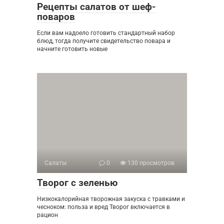
Рецепты салатов от шеф-
поваров
Если вам надоело готовить стандартный набор
блюд, тогда получите свидетельство повара и
начните готовить новые
Салаты
0
130 просмотров
Творог с зеленью
Низкокалорийная творожная закуска с травками и
чесноком: польза и вред Творог включается в
рацион