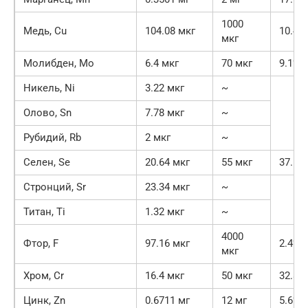
1000
Медь, Cu
104.08 мкг
10.4%
мкг
Молибден, Mo
6.4 мкг
70 мкг
9.1%
Никель, Ni
3.22 мкг
~
Олово, Sn
7.78 мкг
~
Рубидий, Rb
2 мкг
~
Селен, Se
20.64 мкг
55 мкг
37.5%
Стронций, Sr
23.34 мкг
~
Титан, Ti
1.32 мкг
~
4000
Фтор, F
97.16 мкг
2.4%
мкг
Хром, Cr
16.4 мкг
50 мкг
32.8%
Цинк, Zn
0.6711 мг
12 мг
5.6%