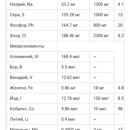
Натрий, Na
53.2 мг
1300 мг
4.1%
Сера, S
139.28 мг
1000 мг
13.9%
Фосфор, Ph
164.7 мг
800 мг
20.6%
Хлор, Cl
188.46 мг
2300 мг
8.2%
Микроэлементы
Алюминий, Al
168.4 мкг
~
Бор, B
5.5 мкг
~
Ванадий, V
12.62 мкг
~
Железо, Fe
0.86 мг
18 мг
4.8%
Йод, I
12.78 мкг
150 мкг
8.5%
Кобальт, Co
9.86 мкг
10 мкг
98.6%
Литий, Li
0.4 мкг
~
Марганец, Mn
0.3501 мг
2 мг
17.5%