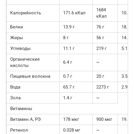
1684
Калорийность
171.6 кКал
10.2%
кКал
Белки
13.9 г
76 г
18.3%
Жиры
8 г
56 г
14.3%
Углеводы
11.1 г
219 г
5.1%
Органические
6.4 г
~
кислоты
Пищевые волокна
0.7 г
20 г
3.5%
Вода
65.7 г
2273 г
2.9%
Зола
1.4 г
~
Витамины
Витамин А, РЭ
178 мкг
900 мкг
19.8%
Ретинол
0.028 мг
~