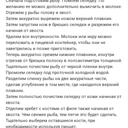
Сначала подготовим рыбу. Помоем селедку. По
желанию ее можно дополнительно вымочить в молоке.
Отрежем у рыбы голову и хвост.
Затем аккуратно вырежем ножом верхний плавник.
Затем запустим нож в брюшко селедки и разрежем его
начиная от хвоста.
Удалим все внутренности. Молоки или икру можно
переложить в пищевой контейнер, чтобы они не
заветрились и позже приготовить.
Теперь аккуратно срежем нижние плавники, изнутри
отрезав от брюшка полоску в полсантиметра толщиной.
Тщательно почистим рыбу от черной пленки внутри.
Промоем селедку под проточной холодной водой.
Разделим спинку рыбы на две аккуратные части,
сделав углубление в том месте, где находился верхний
плавник.
Затем полностью почистим селедку от кожи начиная от
хвоста.
Отделим хребет с костями от филе также начиная от
хвоста. Чем свежее рыба, тем легче это будет сделать.
Тщательно выберем оставшиеся кости, при
необходимости используя пинцет.