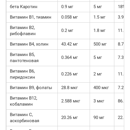
бета Каротин
0.9 мг
5 мг
18%
Витамин В1, тиамин
0.058 мг
1.5 мг
3.9%
Витамин В2,
0.2 мг
1.8 мг
11.1%
рибофлавин
Витамин В4, холин
43.42 мг
500 мг
8.7%
Витамин В5,
0.364 мг
5 мг
7.3%
пантотеновая
Витамин В6,
0.226 мг
2 мг
11.3%
пиридоксин
Витамин В9, фолаты
28.8 мкг
400 мкг
7.2%
Витамин В12,
2.588 мкг
3 мкг
86.3%
кобаламин
Витамин C,
20.26 мг
90 мг
22.5%
аскорбиновая