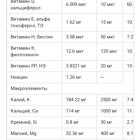
Витамин D,
6.009 мкг
10 мкг
60.1%
кальциферол
Витамин Е, альфа
1.62 мг
15 мг
10.8%
токоферол, ТЭ
Витамин Н, биотин
3.58 мкг
50 мкг
7.2%
Витамин К,
12.6 мкг
120 мкг
10.5%
филлохинон
Витамин РР, НЭ
3.8321 мг
20 мг
19.2%
Ниацин
1.26 мг
~
Макроэлементы
Калий, K
184.22 мг
2500 мг
7.4%
Кальций, Ca
114 мг
1000 мг
11.4%
Кремний, Si
0.8 мг
30 мг
2.7%
Магний, Mg
32.36 мг
400 мг
8.1%