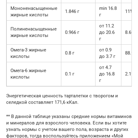
Мононенасыщенные
min 16.8
1.846 г
11%
жирные кислоты
г
от 11.2
Полиненасыщенные
0.966 г
до 20.6
8.6%
жирные кислоты
г
Омега-3 жирные
от 0.9
0.8 г
88.9%
кислоты
до 3.7 г
от 4.7
Омега-6 жирные
0.1 г
до 16.8
2.1%
кислоты
г
Энергетическая ценность тарталетки с творогом и
селедкой составляет 171,6 кКал.
** В данной таблице указаны средние нормы витаминов
и минералов для взрослого человека. Если вы хотите
узнать нормы с учетом вашего пола, возраста и других
факторов, тогда воспользуйтесь приложением «Мой