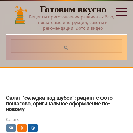
Перейти
Готовим вкусно
к
контенту
Рецепты приготовления различных блюд:
пошаговые инструкции, советы и
рекомендации, фото и видео
Поиск:
Салат “селедка под шубой”: рецепт с фото
пошагово, оригинальное оформление по-
новому
Салаты