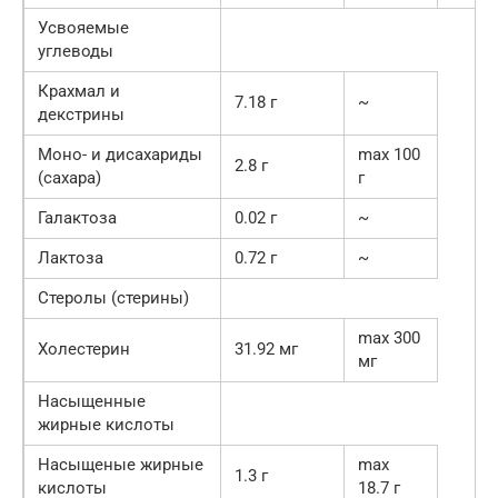
Усвояемые
углеводы
Крахмал и
7.18 г
~
декстрины
Моно- и дисахариды
max 100
2.8 г
(сахара)
г
Галактоза
0.02 г
~
Лактоза
0.72 г
~
Стеролы (стерины)
max 300
Холестерин
31.92 мг
мг
Насыщенные
жирные кислоты
Насыщеные жирные
max
1.3 г
кислоты
18.7 г