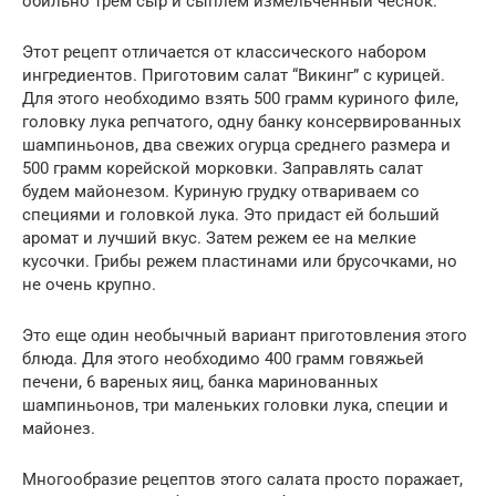
обильно трем сыр и сыплем измельченный чеснок.
Этот рецепт отличается от классического набором
ингредиентов. Приготовим салат “Викинг” с курицей.
Для этого необходимо взять 500 грамм куриного филе,
головку лука репчатого, одну банку консервированных
шампиньонов, два свежих огурца среднего размера и
500 грамм корейской морковки. Заправлять салат
будем майонезом. Куриную грудку отвариваем со
специями и головкой лука. Это придаст ей больший
аромат и лучший вкус. Затем режем ее на мелкие
кусочки. Грибы режем пластинами или брусочками, но
не очень крупно.
Это еще один необычный вариант приготовления этого
блюда. Для этого необходимо 400 грамм говяжьей
печени, 6 вареных яиц, банка маринованных
шампиньонов, три маленьких головки лука, специи и
майонез.
Многообразие рецептов этого салата просто поражает,