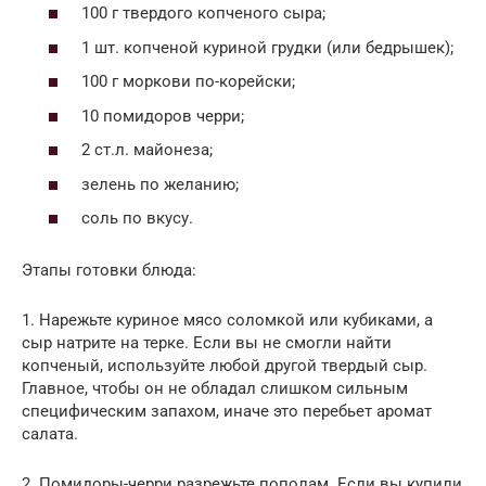
100 г твердого копченого сыра;
1 шт. копченой куриной грудки (или бедрышек);
100 г моркови по-корейски;
10 помидоров черри;
2 ст.л. майонеза;
зелень по желанию;
соль по вкусу.
Этапы готовки блюда:
1. Нарежьте куриное мясо соломкой или кубиками, а
сыр натрите на терке. Если вы не смогли найти
копченый, используйте любой другой твердый сыр.
Главное, чтобы он не обладал слишком сильным
специфическим запахом, иначе это перебьет аромат
салата.
2. Помидоры-черри разрежьте пополам. Если вы купили