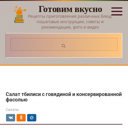
Перейти
Готовим вкусно
к
контенту
Рецепты приготовления различных блюд:
пошаговые инструкции, советы и
рекомендации, фото и видео
Поиск:
Салат тбилиси с говядиной и консервированной
фасолью
Салаты