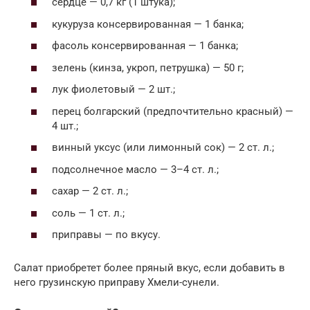
сердце — 0,7 кг (1 штука);
кукуруза консервированная — 1 банка;
фасоль консервированная — 1 банка;
зелень (кинза, укроп, петрушка) — 50 г;
лук фиолетовый — 2 шт.;
перец болгарский (предпочтительно красный) —
4 шт.;
винный уксус (или лимонный сок) — 2 ст. л.;
подсолнечное масло — 3–4 ст. л.;
сахар — 2 ст. л.;
соль — 1 ст. л.;
приправы — по вкусу.
Салат приобретет более пряный вкус, если добавить в
него грузинскую приправу Хмели-сунели.