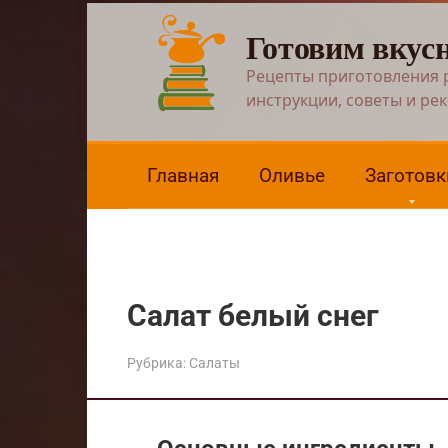
Перейти
Готовим вкус
к
контенту
Рецепты приготовления 
инструкции, советы и ре
Главная
Оливье
Заготовк
Салат белый снег
Рубрика:
Салаты