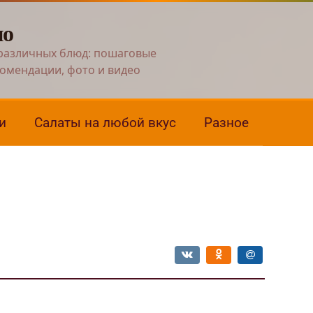
но
различных блюд: пошаговые
комендации, фото и видео
и
Салаты на любой вкус
Разное