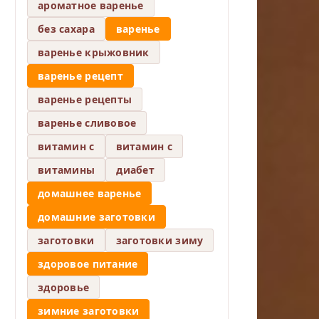
ароматное варенье
без сахара
варенье
варенье крыжовник
варенье рецепт
варенье рецепты
варенье сливовое
витамин c
витамин с
витамины
диабет
домашнее варенье
домашние заготовки
заготовки
заготовки зиму
здоровое питание
здоровье
зимние заготовки