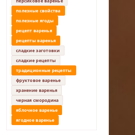
персиковое варенье
полезные свойства
полезные ягоды
рецепт варенья
рецепты варенья
сладкие заготовки
сладкие рецепты
традиционные рецепты
фруктовое варенье
хранение варенья
черная смородина
яблочное варенье
ягодное варенье