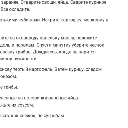
заранее. Отварите овощи, яйца. Сварите куриное
 Все охладите.
енькими кубиками. Натрите картошку, морковку в
ите на сковороду капельку масла, положите
доль и пополам. Спустя минутку уберите чеснок.
арезку грибов. Дождитесь, когда выпарится
сивой румяности.
снову тертый картофель. Затем курицу, следом
йонезом.
е грибы.
еленные на половинки вареные яйца.
жьте их соусом.
сав, как снежок, по сугробам.