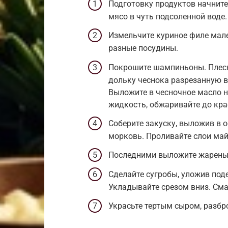
Подготовку продуктов начните 
мясо в чуть подсоленной воде.
Измельчите куриное филе мал
разные посудины.
Покрошите шампиньоны. Плесн
дольку чеснока разрезанную в
Выложите в чесночное масло н
жидкость, обжаривайте до кра
Соберите закуску, выложив в о
морковь. Проливайте слои ма
Последними выложите жарены
Сделайте сугробы, уложив под
Укладывайте срезом вниз. Сма
Украсьте тертым сыром, разбро