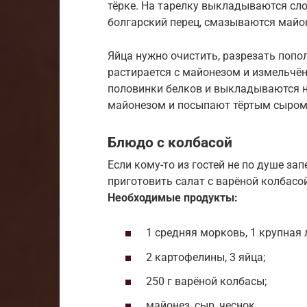
тёрке. На тарелку выкладываются сло
болгарский перец, смазываются майо
Яйца нужно очистить, разрезать попо
растирается с майонезом и измельч
половинки белков и выкладываются н
майонезом и посыпают тёртым сыром
Блюдо с колбасой
Если кому-то из гостей не по душе з
приготовить салат с варёной колбасой
Необходимые продукты:
1 средняя морковь, 1 крупная 
2 картофелины, 3 яйца;
250 г варёной колбасы;
майонез, сыр, чеснок.