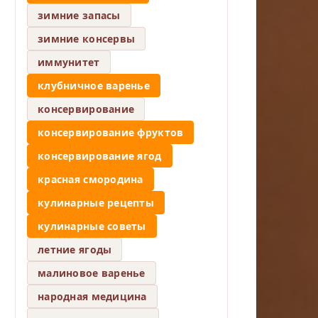
зимние запасы
зимние консервы
иммунитет
клубничное варенье
консервирование
консервирование фруктов
консервирование ягод
красная смородина
кулинарные рецепты
кулинарные советы
летние ягоды
малиновое варенье
народная медицина