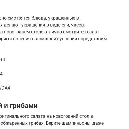
сно смотрятся блюда, украшенные в
х делают украшения в виде ели, часов,
на новогоднем столе отлично смотрится салат
 приготовления в домашних условиях представим
RfI
l4
EWDA4
й и грибами
ригинального салата на новогодний стол в
 обжаренных грибах. Берите шампиньоны, даже