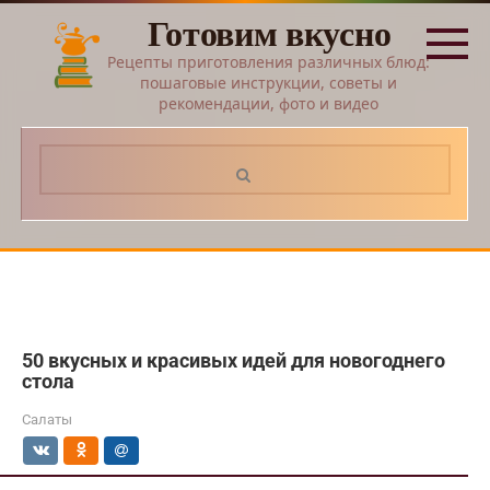
Перейти
Готовим вкусно
к
контенту
Рецепты приготовления различных блюд:
пошаговые инструкции, советы и
рекомендации, фото и видео
Поиск:
50 вкусных и красивых идей для новогоднего
стола
Салаты