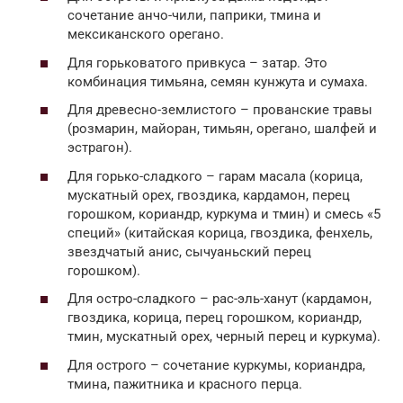
сочетание анчо-чили, паприки, тмина и
мексиканского орегано.
Для горьковатого привкуса – затар. Это
комбинация тимьяна, семян кунжута и сумаха.
Для древесно-землистого – прованские травы
(розмарин, майоран, тимьян, орегано, шалфей и
эстрагон).
Для горько-сладкого – гарам масала (корица,
мускатный орех, гвоздика, кардамон, перец
горошком, кориандр, куркума и тмин) и смесь «5
специй» (китайская корица, гвоздика, фенхель,
звездчатый анис, сычуаньский перец
горошком).
Для остро-сладкого – рас-эль-ханут (кардамон,
гвоздика, корица, перец горошком, кориандр,
тмин, мускатный орех, черный перец и куркума).
Для острого – сочетание куркумы, кориандра,
тмина, пажитника и красного перца.