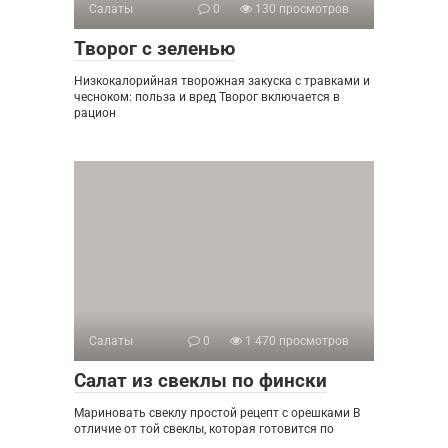
Салаты
0
130 просмотров
Творог с зеленью
Низкокалорийная творожная закуска с травками и
чесноком: польза и вред Творог включается в
рацион
Салаты
0
1 470 просмотров
Салат из свеклы по фински
Мариновать свеклу простой рецепт с орешками В
отличие от той свеклы, которая готовится по