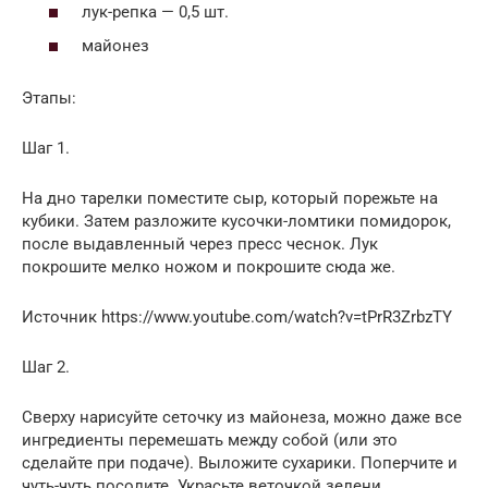
лук-репка — 0,5 шт.
майонез
Этапы:
Шаг 1.
На дно тарелки поместите сыр, который порежьте на
кубики. Затем разложите кусочки-ломтики помидорок,
после выдавленный через пресс чеснок. Лук
покрошите мелко ножом и покрошите сюда же.
Источник https://www.youtube.com/watch?v=tPrR3ZrbzTY
Шаг 2.
Сверху нарисуйте сеточку из майонеза, можно даже все
ингредиенты перемешать между собой (или это
сделайте при подаче). Выложите сухарики. Поперчите и
чуть-чуть посолите. Украсьте веточкой зелени.