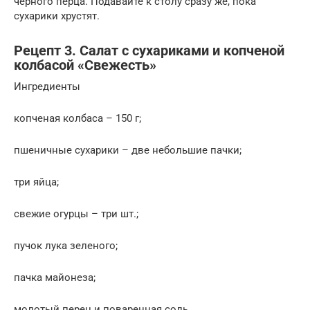
черного перца. Подавайте к столу сразу же, пока
сухарики хрустят.
Рецепт 3. Салат с сухариками и копченой
колбасой «Свежесть»
Ингредиенты
копченая колбаса – 150 г;
пшеничные сухарики – две небольшие пачки;
три яйца;
свежие огурцы – три шт.;
пучок лука зеленого;
пачка майонеза;
молотый перец и поваренная соль.