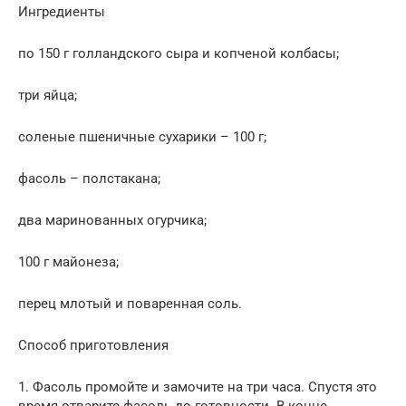
Ингредиенты
по 150 г голландского сыра и копченой колбасы;
три яйца;
соленые пшеничные сухарики – 100 г;
фасоль – полстакана;
два маринованных огурчика;
100 г майонеза;
перец млотый и поваренная соль.
Способ приготовления
1. Фасоль промойте и замочите на три часа. Спустя это
время отварите фасоль до готовности. В конце