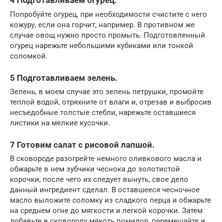
4 Подготавливаем огурец.
Попробуйте огурец, при необходимости счистите с него
кожуру, если она горчит, например. В противном же
случае овощ нужно просто промыть. Подготовленный
огурец нарежьте небольшими кубиками или тонкой
соломкой.
5 Подготавливаем зелень.
Зелень, в моем случае это зелень петрушки, промойте
теплой водой, отряхните от влаги и, отрезав и выбросив
несъедобные толстые стебли, нарежьте оставшиеся
листики на мелкие кусочки.
7 Готовим салат с рисовой лапшой.
В сковороде разогрейте немного оливкового масла и
обжарьте в нем зубчики чеснока до золотистой
корочки, после чего их следует вынуть, свое дело
данный ингредиент сделал. В оставшееся чесночное
масло выложите соломку из сладкого перца и обжарьте
на среднем огне до мягкости и легкой корочки. Затем
добавьте в сковороду мякоть помидор, перемешайте и