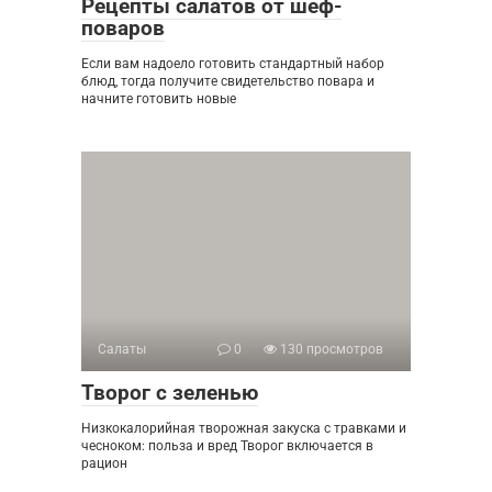
Рецепты салатов от шеф-
поваров
Если вам надоело готовить стандартный набор
блюд, тогда получите свидетельство повара и
начните готовить новые
Салаты
0
130 просмотров
Творог с зеленью
Низкокалорийная творожная закуска с травками и
чесноком: польза и вред Творог включается в
рацион