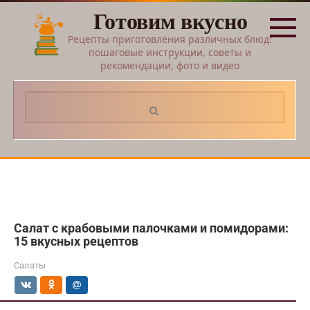
Перейти
Готовим вкусно
к
контенту
Рецепты приготовления различных блюд:
пошаговые инструкции, советы и
рекомендации, фото и видео
Поиск:
Салат с крабовыми палочками и помидорами:
15 вкусных рецептов
Салаты