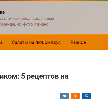
но
различных блюд: пошаговые
комендации, фото и видео
и
Салаты на любой вкус
Разное
иком: 5 рецептов на