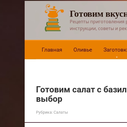
Перейти
Готовим вкус
к
контенту
Рецепты приготовления 
инструкции, советы и ре
Главная
Оливье
Заготовк
Готовим салат с базил
выбор
Рубрика:
Салаты