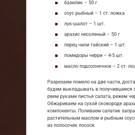
базилик – 50 г
соус рыбный – 1 ст. ложка
лук-шалот – 1 шт.
арахис несоленый – 50 г
перец чили тайский – 1 шт.
помидоры черри – 4-5 шт.
масло подсолнечное – 2 ст. л
Разрезаем помело на две части, дост
будем выкладывать в получившиеся л
рвем руками листья салата, режем че
Обжариваем на сухой сковороде арахи
компоненты. Поливаем салатик запра
растительным маслом и рыбным соусо
из полосочек лосося.