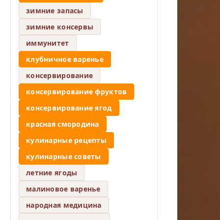
зимние запасы
зимние консервы
иммунитет
клубничное варенье
консервирование
консервирование фруктов
консервирование ягод
красная смородина
кулинарные рецепты
кулинарные советы
летние ягоды
малиновое варенье
народная медицина