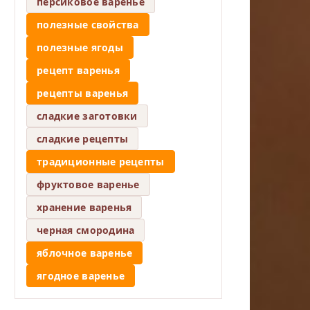
персиковое варенье
полезные свойства
полезные ягоды
рецепт варенья
рецепты варенья
сладкие заготовки
сладкие рецепты
традиционные рецепты
фруктовое варенье
хранение варенья
черная смородина
яблочное варенье
ягодное варенье