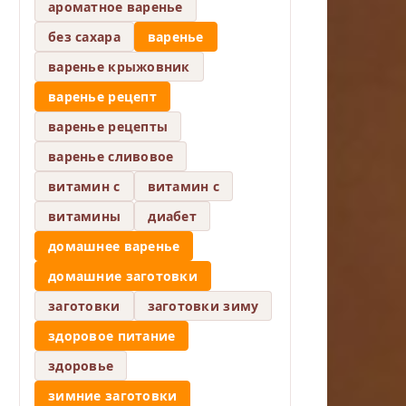
ароматное варенье
без сахара
варенье
варенье крыжовник
варенье рецепт
варенье рецепты
варенье сливовое
витамин c
витамин с
витамины
диабет
домашнее варенье
домашние заготовки
заготовки
заготовки зиму
здоровое питание
здоровье
зимние заготовки