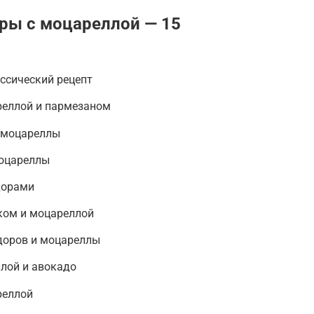
ры с моцареллой — 15
ссический рецепт
реллой и пармезаном
и моцареллы
моцареллы
дорами
ком и моцареллой
доров и моцареллы
лой и авокадо
реллой