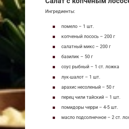
Салат с копченым лосос
Ингредиенты:
помело – 1 шт.
копченый лосось – 200 г
салатный микс – 200 г
базилик – 50 г
соус рыбный – 1 ст. ложка
лук-шалот – 1 шт.
арахис несоленый – 50 г
перец чили тайский – 1 шт.
помидоры черри – 4-5 шт.
масло подсолнечное – 2 ст. л