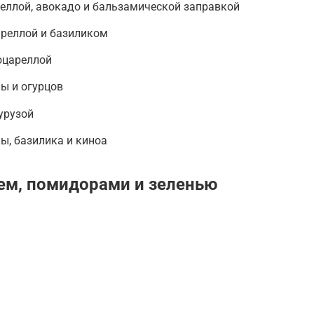
еллой, авокадо и бальзамической заправкой
ареллой и базиликом
оцареллой
ы и огурцов
урузой
ы, базилика и киноа
ем, помидорами и зеленью