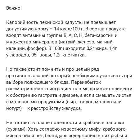
Важно!
Калорийность пекинской капусты не превышает
допустимую норму – 14 ккал/100 г. В состав продукта
входят витамины группы B, A, C, H, бета-каротин и
множество минералов (натрий, железо, магний,
кальций, фосфор). В 100г находится 0,2г жира, 1,4г
углеводов, 95г воды, 1,2г клетчатки.
Но также стоит помнить и про целый ряд
противопоказаний, который необходимо учитывать при
выборе подходящего блюда. Переизбыток
рассматриваемого ингредиента в меню может привести
к обострению гастрита и диарее, а если смешать листья
с молочными продуктами (сыр, творог, молоко или
йогурт) – к расстройству желудка.
Не отстают в плане полезности и крабовые палочки
(сурими). Хоть согласно известному мифу, крабового
мяса в них и нет, благодаря содержанию в них рыбы и