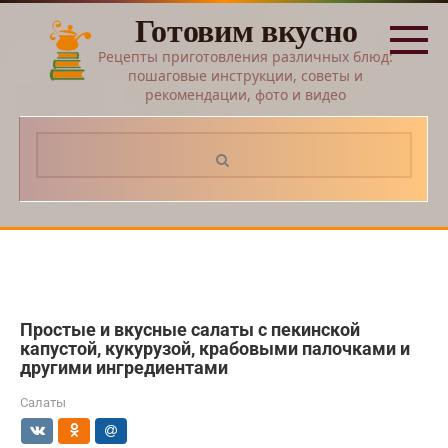
Перейти
Готовим вкусно
к
контенту
Рецепты приготовления различных блюд:
пошаговые инструкции, советы и
рекомендации, фото и видео
Поиск:
Простые и вкусные салаты с пекинской
капустой, кукурузой, крабовыми палочками и
другими ингредиентами
Салаты