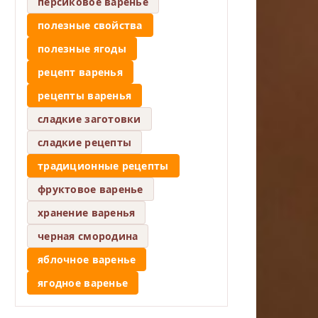
персиковое варенье
полезные свойства
полезные ягоды
рецепт варенья
рецепты варенья
сладкие заготовки
сладкие рецепты
традиционные рецепты
фруктовое варенье
хранение варенья
черная смородина
яблочное варенье
ягодное варенье