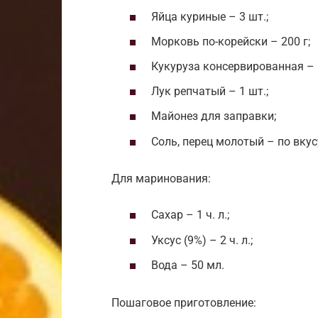
Яйца куриные – 3 шт.;
Морковь по-корейски – 200 г;
Кукуруза консервированная – 
Лук репчатый – 1 шт.;
Майонез для заправки;
Соль, перец молотый – по вкус
Для маринования:
Сахар – 1 ч. л.;
Уксус (9%) – 2 ч. л.;
Вода – 50 мл.
Пошаговое приготовление: