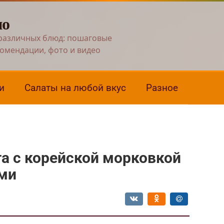
но
различных блюд: пошаговые
комендации, фото и видео
и
Салаты на любой вкус
Разное
та с корейской морковкой
ми