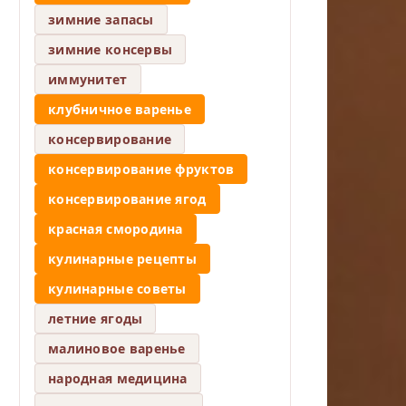
зимние запасы
зимние консервы
иммунитет
клубничное варенье
консервирование
консервирование фруктов
консервирование ягод
красная смородина
кулинарные рецепты
кулинарные советы
летние ягоды
малиновое варенье
народная медицина