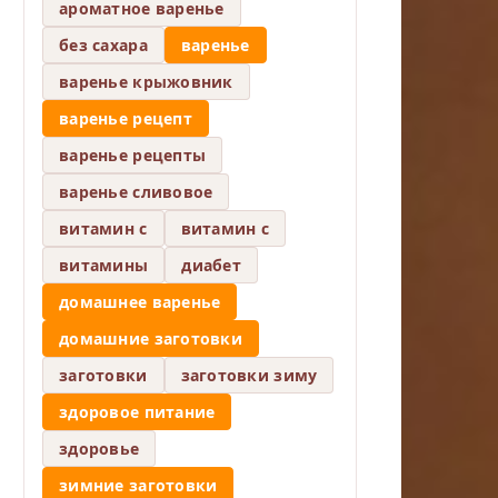
ароматное варенье
без сахара
варенье
варенье крыжовник
варенье рецепт
варенье рецепты
варенье сливовое
витамин c
витамин с
витамины
диабет
домашнее варенье
домашние заготовки
заготовки
заготовки зиму
здоровое питание
здоровье
зимние заготовки