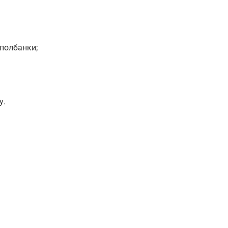
полбанки;
у.