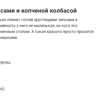
псами и копченой колбасой
ьно пленит гостей хрустящими чипсами и
йность у него не маленькая, но кого это
ничным столом. А такая красота просто просится
сняшками.
рузы;
а);