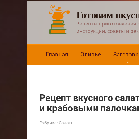
Перейти
Готовим вкус
к
контенту
Рецепты приготовления 
инструкции, советы и ре
Главная
Оливье
Заготовк
Рецепт вкусного сала
и крабовыми палочка
Рубрика:
Салаты