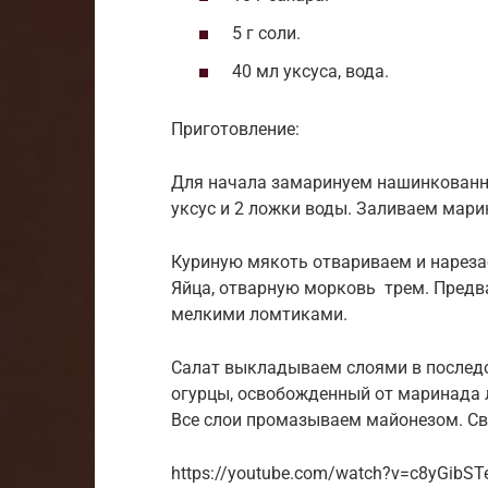
5 г соли.
40 мл уксуса, вода.
Приготовление:
Для начала замаринуем нашинкованны
уксус и 2 ложки воды. Заливаем мари
Куриную мякоть отвариваем и нареза
Яйца, отварную морковь трем. Пред
мелкими ломтиками.
Салат выкладываем слоями в последо
огурцы, освобожденный от маринада л
Все слои промазываем майонезом. Св
https://youtube.com/watch?v=c8yGibST