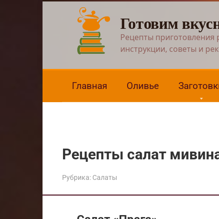
Перейти
Готовим вкус
к
контенту
Рецепты приготовления 
инструкции, советы и ре
Главная
Оливье
Заготовк
Рецепты салат мивин
Рубрика:
Салаты