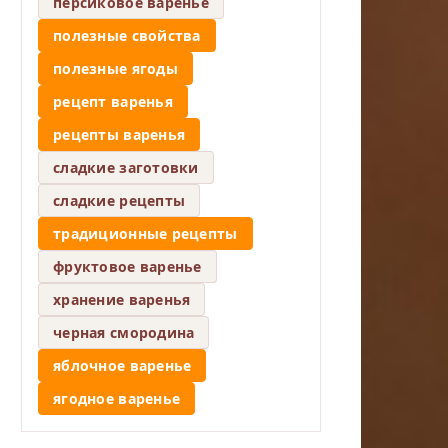
персиковое варенье
полезные свойства
полезные ягоды
рецепт варенья
рецепты варенья
сладкие заготовки
сладкие рецепты
традиционные рецепты
фруктовое варенье
хранение варенья
черная смородина
яблочное варенье
ягодное варенье