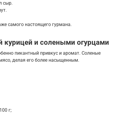
л сыр.
ут.
аже самого настоящего гурмана.
ой курицей и солеными огурцами
обенно пикантный привкус и аромат. Соленые
мясо, делая его более насыщенным.
00 г;