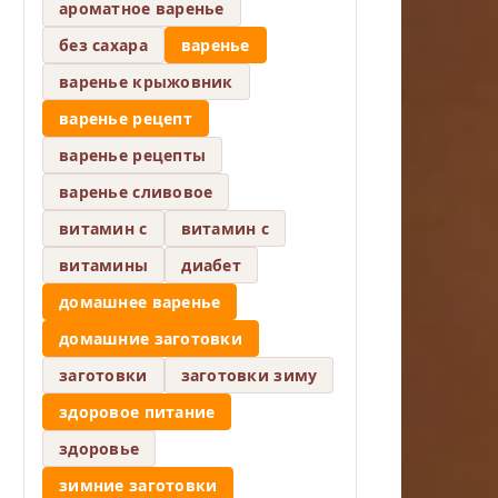
ароматное варенье
без сахара
варенье
варенье крыжовник
варенье рецепт
варенье рецепты
варенье сливовое
витамин c
витамин с
витамины
диабет
домашнее варенье
домашние заготовки
заготовки
заготовки зиму
здоровое питание
здоровье
зимние заготовки