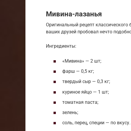
Мивина-лазанья
Оригинальный рецепт классического б
ваших друзей пробовал нечто подобно
Ингредиенты:
«Мивина» — 2 шт;
фарш — 0,5 кг;
твердый сыр — 0,3 кг;
куриное яйцо — 1 шт;
томатная паста;
зелень;
соль, перец, специи — по вкусу.