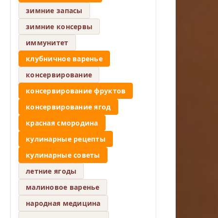
зимние запасы
зимние консервы
иммунитет
клубничное варенье
консервирование
консервирование фруктов
консервирование ягод
красная смородина
кулинарные рецепты
кулинарные советы
летние ягоды
малиновое варенье
народная медицина