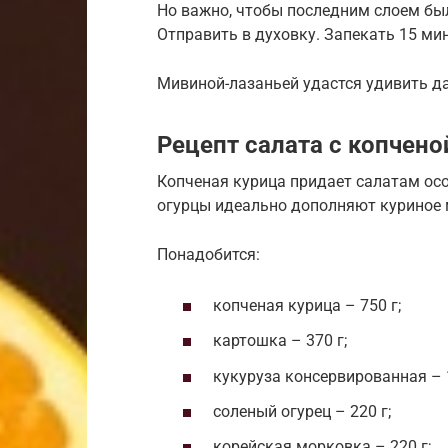
Но важно, чтобы последним слоем бы
Отправить в духовку. Запекать 15 мин
Мивиной-лазаньей удастся удивить д
Рецепт салата с копчен
Копченая курица придает салатам ос
огурцы идеально дополняют куриное 
Понадобится:
копченая курица – 750 г;
картошка – 370 г;
кукуруза консервированная – 1
соленый огурец – 220 г;
корейская морковка – 220 г;