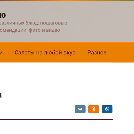
но
различных блюд: пошаговые
комендации, фото и видео
и
Салаты на любой вкус
Разное
а