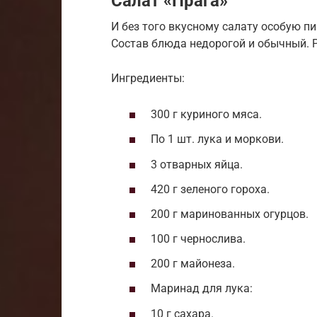
Салат «Прага»
И без того вкусному салату особую п
Состав блюда недорогой и обычный. 
Ингредиенты:
300 г куриного мяса.
По 1 шт. лука и моркови.
3 отварных яйца.
420 г зеленого гороха.
200 г маринованных огурцов.
100 г чернослива.
200 г майонеза.
Маринад для лука:
10 г сахара.