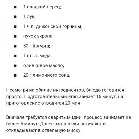
1 сладкий перец;
1 лук;
1 ч.л. дижонской горчицы;
пучок укропа;
50 г йогурта;
1 ст. л. мёда;
оливковое масло;
20 г лимонного сока.
Несмотря на обилие ингредиентов, блюдо готовится
просто. Подготовительный этап займёт 15 минут, на
приготовление отводится 20 мин.
Вначале требуется сварить мидии, процесс занимает не
более 5 минут. Далее, моллюски остужают и
откладывают в отдельную миску.