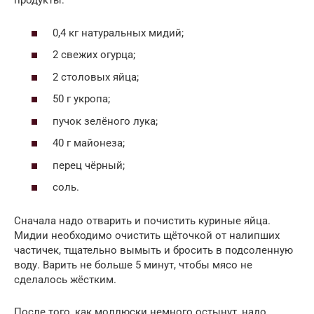
продукты:
0,4 кг натуральных мидий;
2 свежих огурца;
2 столовых яйца;
50 г укропа;
пучок зелёного лука;
40 г майонеза;
перец чёрный;
соль.
Сначала надо отварить и почистить куриные яйца.
Мидии необходимо очистить щёточкой от налипших
частичек, тщательно вымыть и бросить в подсоленную
воду. Варить не больше 5 минут, чтобы мясо не
сделалось жёстким.
После того, как моллюски немного остынут, надо