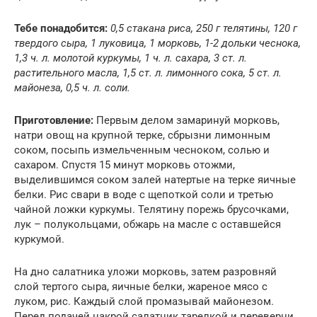
Тебе понадобится:
0,5 стакана риса, 250 г телятины, 120 г
твердого сыра, 1 луковица, 1 морковь, 1-2 дольки чеснока,
1,3 ч. л. молотой куркумы, 1 ч. л. сахара, 3 ст. л.
растительного масла, 1,5 ст. л. лимонного сока, 5 ст. л.
майонеза, 0,5 ч. л. соли.
Приготовление:
Первым делом замаринуй морковь,
натри овощ на крупной терке, сбрызни лимонным
соком, посыпь измельченным чесноком, солью и
сахаром. Спустя 15 минут морковь отожми,
выделившимся соком залей натертые на терке яичные
белки. Рис свари в воде с щепоткой соли и третью
чайной ложки куркумы. Телятину порежь брусочками,
лук – полукольцами, обжарь на масле с оставшейся
куркумой.
На дно салатника уложи морковь, затем разровняй
слой тертого сыра, яичные белки, жареное мясо с
луком, рис. Каждый слой промазывай майонезом.
Перед подачей накрой салатник тарелкой и переверни,