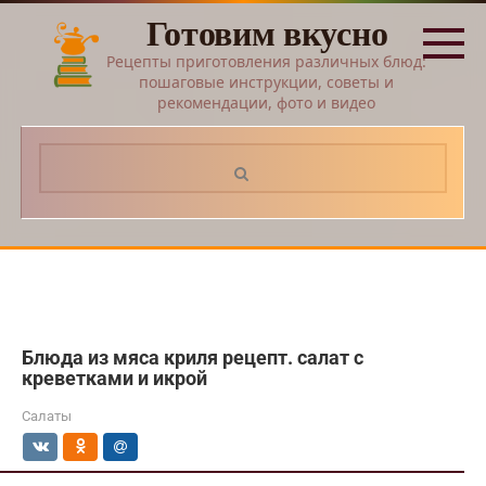
Перейти
Готовим вкусно
к
контенту
Рецепты приготовления различных блюд:
пошаговые инструкции, советы и
рекомендации, фото и видео
Поиск:
Блюда из мяса криля рецепт. салат с
креветками и икрой
Салаты