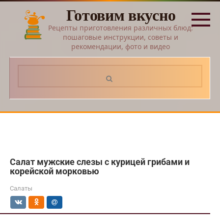
Перейти
Готовим вкусно
к
контенту
Рецепты приготовления различных блюд:
пошаговые инструкции, советы и
рекомендации, фото и видео
Поиск:
Салат мужские слезы с курицей грибами и
корейской морковью
Салаты